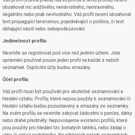
obsahovat nic urážlivého, nenávistného, nemravmého,
ilegálního nebo jinak nevhodného. Váš profil nesmí obsahovat
text propagující terorismus, pojednávající o politice, či text
obhajující násilí nebo sebepoškozování.
Jedinečnost profilu
Nesmíte se registrovat pod více než jedním účtem. Jste
oprávněni používat pouze jeden profil na každé z našich
seznamek. Duplicitní účty budou smazány.
Účel profilu
Váš profil musí být používán pro skutečné seznamování a
hledání vztahu. Profily, které nejsou použity k seznamování či
hledání vztahu budou pozastaveny a smazány ze seznamky.
Na svém profilu se nesmíte zabývat žádostmi o peníze, dárky
nebo drahé předměty. Nepovolujeme existenci profilů, které
jsou použity pro hledání tzv. bohatých tatínků, nebo žádají o
věno či cokoli podobného. Na některých našich seznamkách