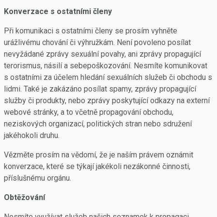
Konverzace s ostatními členy
Při komunikaci s ostatními členy se prosím vyhněte
urážlivému chování či výhružkám. Není povoleno posílat
nevyžádané zprávy sexuální povahy, ani zprávy propagující
terorismus, násilí a sebepoškozování. Nesmíte komunikovat
s ostatními za účelem hledání sexuálních služeb či obchodu s
lidmi. Také je zakázáno posílat spamy, zprávy propagující
služby či produkty, nebo zprávy poskytující odkazy na externí
webové stránky, a to včetně propagování obchodu,
neziskových organizací, politických stran nebo sdružení
jakéhokoli druhu.
Vězměte prosím na vědomí, že je naším právem oznámit
konverzace, které se týkají jakékoli nezákonné činnosti,
příslušnému orgánu.
Obtěžování
Nesmíte využívat služeb našich seznamek k propagaci