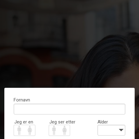
Fornavn
Jeg er en
Jeg ser etter
Alder