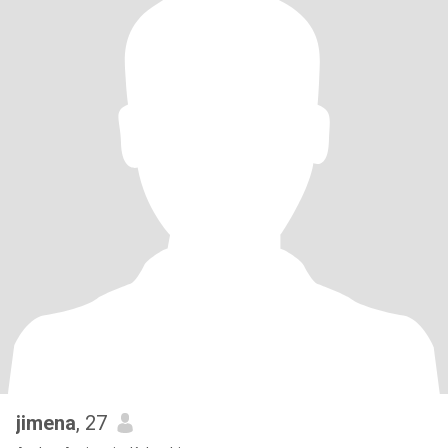
jimena
, 27