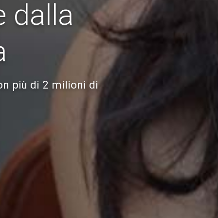
e dalla
a
n più di 2 milioni di