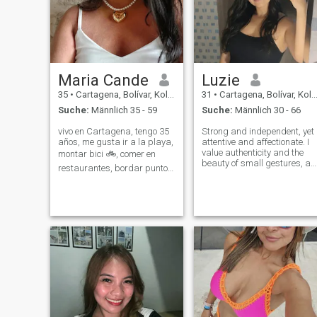
Maria Cande
Luzie
35
•
Cartagena, Bolívar, Kolumbien
31
•
Cartagena, Bolívar, Kolumbien
Suche:
Männlich 35 - 59
Suche:
Männlich 30 - 66
vivo en Cartagena, tengo 35
Strong and independent, yet
años, me gusta ir a la playa,
attentive and affectionate. I
value authenticity and the
montar bici 🚲, comer en
beauty of small gestures, as
restaurantes, bordar punto
I am both a thoughtful and
de cruz, ir a cine y viajar, soy
committed person. I’m a
amorosa, tranquila y
simple woman with a
detallista, trabajo remoto
cultured soul, looking for
para un buffete de
someone to share the
abogados de Los Angeles
wonderful taste o
como asistent