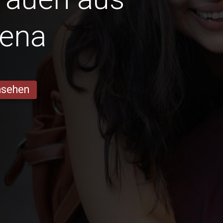
gena
ansehen