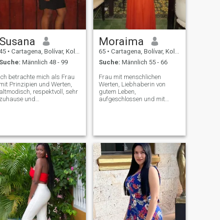
Susana
Moraima
45
•
Cartagena, Bolívar, Kolumbien
65
•
Cartagena, Bolívar, Kolumbien
Suche:
Männlich 48 - 99
Suche:
Männlich 55 - 66
Ich betrachte mich als Frau
Frau mit menschlichen
mit Prinzipien und Werten,
Werten, Liebhaberin von
altmodisch, respektvoll, sehr
gutem Leben,
zuhause und
aufgeschlossen und mit
familienorientiert.\NIch bin
gutem Sinn für Humor,
eine Frau, die weiß, was sie
Liebhaberin von Familie und
will, ich bin bereit zu lieben
Natur, glaube an Gott, ich bin
und geliebt zu werden.\NI
nicht körperlich schön, ich bin
just want.A beautiful and
attraktiv, Mit Sexapil und mir
dauerhafte love. Lass es
gefällt die Details von Fina
mein Lebensgefährte sein,
Coquetería. Ich Teile gerne ein
bis der letzte Seufzer von hier
elegantes Abendessen mit
auf der Erde este.planeta
meinem Partner, aber auch
vorbeikommt. wenn du nur
ein Spiegelei mit Reis. Ich
die Telefonnummer abholen
sehe mich nach der Zeit und
und um Gefallen bitten willst.
respektiere Differenzen. Ich
Ich mag Raucher nicht, da
habe 2 wunderschöne Kinder
ich es auch nicht tue und es
über 18 Jahre, 1 Enkel 4
sehr unangenehm ist, eine
Jahre alt. Meine
Person mit Zigarettengeruch
Berufskinder.