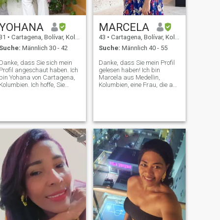
zu küssen.
YOHANA
MARCELA
31
•
Cartagena, Bolívar, Kolumbien
43
•
Cartagena, Bolívar, Kolumbien
Suche:
Männlich 30 - 42
Suche:
Männlich 40 - 55
Danke, dass Sie sich mein
Danke, dass Sie mein Profil
Profil angeschaut haben. Ich
gelesen haben! Ich bin
bin Yohana von Cartagena,
Marcela aus Medellin,
Kolumbien. Ich hoffe, Sie
Kolumbien, eine Frau, die an
schreiben mir. Ich bin eine
die Liebe glaubt. Ich halte
respektvolle Frau mit
mich für einen loyalen,
Einfachheit und Mut,
engagierten, beharrlichen
beharrlich, ehrlich und
Menschen, der für seine
MUTTER ich liebe meinen
Träume kämpft. Ich bin
Sohn über alles, familiär,
fröhlich und spontan. Ich
lustig Fan Nummer 1 von
liebe Wasser, Flüsse, das
Schokolade, Büchern und
Meer und den Strand. Meine
Outdoor Ich halte mich für
Hobbys sind: Lesen,
etwas Schüchternes,
musikalische Aktivitäten,
Aufrichtiges, Demütiges,
neue Orte und Restaurants
Ehrliches; ich halte jeden Tag
besuchen; ausgehen, um
an meinen Träumen fest. Es
nahe gelegene Städ Ich
macht mich glücklich, zu
trainiere durch Wandern,
lesen, den Strand zu
Wandern und im
besuchen, das Meer zu
Fitnessstudio.
sehen, Zeit mit der Familie zu
verbringen und mit meinem