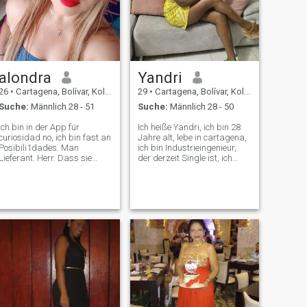
alondra
Yandri
26
•
Cartagena, Bolívar, Kolumbien
29
•
Cartagena, Bolívar, Kolumbien
Suche:
Männlich 28 - 51
Suche:
Männlich 28 - 50
Ich bin in der App für
Ich heiße Yandri, ich bin 28
curiosidad.no, ich bin fast an
Jahre alt, lebe in cartagena,
Posibili1dades. Man
ich bin Industrieingenieur,
Lieferant. Herr. Dass sie
der derzeit Single ist, ich
keine Probleme hat, ihre Rolle
möchte neue Leute
als Mann auszuüben und
kennenlernen, ich liebe es zu
einer Frau wirtschaftliche
reisen Ich bin sehr
Stabilität zu verschaffen.
gesprächig, liebevoll, nichts
Wenn Sie kommen, fragen
schüchtern, ziemlich spontan
Sie nach Wespe, um
und habe einen guten Sinn
kostenlose Fotos zu erhalten,
für Humor.
ohne Sie zu kennen.
Verschwenden Sie keine Zeit.