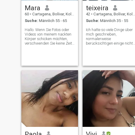
Mara
teixeira
60
•
Cartagena, Bolívar, Kolumbien
42
•
Cartagena, Bolívar, Kolumbien
Suche:
Männlich 55 - 65
Suche:
Männlich 35 - 55
Hallo. Wenn Sie Fotos oder
Ich hatte so viele Dinge über
Videos von meinem nackten
mich geschrieben,
Körper schicken möchten,
normalerweise
verschwenden Sie keine Zeit
berücksichtigen einige nicht,
und verlieren mich nicht.wenn
nur auf das Foto schauen.
Sie glauben, ich werde Ihr
Nun, ich habe entschieden,
Geld holen, kontaktieren Sie
dass es besser ist, Leute
mich nicht. Ich Teile Ihnen mit,
kennenzulernen und daraus
dass ich skype NICHT habe.
eigene Schlüsse zu ziehen,
Wenn Sie viel jünger sind als
ob es dir in deinem Leben
ich, bin ich nicht interessiert.
passt oder nicht. So einfach!!
Ich sage Ihnen, dass ich eine
Vielen Dank für Ihre Lektüre
professionelle Frau bin, die
viel Liebe und Liebe zu ihrem
Partner hat, ich koche gerne,
Reise, ich mag das Meer und
die Berge.\NIch hoffe, dass
Ihr Profil auch Fotos hat,
Nicht zu alt bitte. Ich glaube
an Gott, den Vater, Gott den
Sohn und den Heiligen Geist.
Paola
Vivi