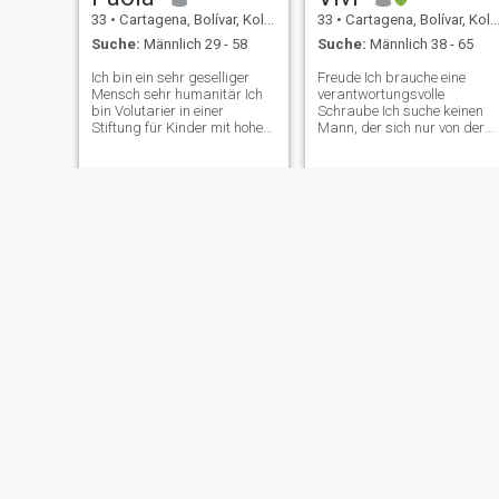
33
•
Cartagena, Bolívar, Kolumbien
33
•
Cartagena, Bolívar, Kolumbien
Suche:
Männlich 29 - 58
Suche:
Männlich 38 - 65
Ich bin ein sehr geselliger
Freude Ich brauche eine
Mensch sehr humanitär Ich
verantwortungsvolle
bin Volutarier in einer
Schraube Ich suche keinen
Stiftung für Kinder mit hohem
Mann, der sich nur von der
Probeza, die ich habe 29
Oberfläche leiten lässt Ich
Jahre helfe ich derzeit täglich
denke, dass in jedem Wesen
in der Stiftung PS wenn ich
etwas Besonderes steckt Ich
ein Gehalt kümmere, um Hilfe
bin kein Modell Ich bin eine
zu suchen Von Menschen mit
einfache Mein größter Traum
großem Herzen, die spenden,
ist, einen guten Mann zu
die Teil dieses Projekts sind,
finden, der mich glücklich
möchte ich gerne zu Ala
macht. Ich bin fett.
gehen ich will Anwalt
werden. ich will keine Spiele
suchen. ich will etwas
Ernstes, ein Mann, der sich in
dieses Projekt verliebt Dass
wir beide große Dinge
bauen, ich bitte nicht um
Geld, mir ist dein Geld egal.
ich will nur jemanden, der
besonders ist, einen guten
Ein romantischer Mann, der
Katrina
Yaneth
sich in mich verliebt, nicht in
meinen Physiker, nicht in
33
•
Cartagena, Bolívar, Kolumbien
57
•
Cartagena, Bolívar, Kolumbien
meinen Körper, sondern in