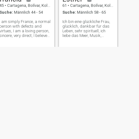
45
•
Cartagena, Bolívar, Kolumbien
61
•
Cartagena, Bolívar, Kolumbien
Suche:
Männlich 44 - 54
Suche:
Männlich 58 - 65
I am simply France, a normal
Ich bin eine glückliche Frau,
person with defects and
glücklich, dankbar für das
virtues, I am a loving person,
Leben, sehr spirituell, ich
sincere, very direct, I believe
liebe das Meer, Musik,
that love is not sought for, it
Sportler, ich fahre am
simply arrives, I believe that
Wochenende Fahrrad, gehe
God's timing is perfect, there
ins Fitnessstudio, trainiere,
is no need to despair , I DO
mache Boxen und Zumba-
NOT SEND NU
Kurse, ich meditiere gerne,
ich bin ruhig, liebevoll,
aufmerksam, Hart
arbeitend, ich liebe Kochen,
sehr organisiert, ich liebe
Familie. Ich lebe allein und
sehr aufrichtig.
WEITER
Yiseth
25
•
Cartagena, Bolívar, Kolumbien