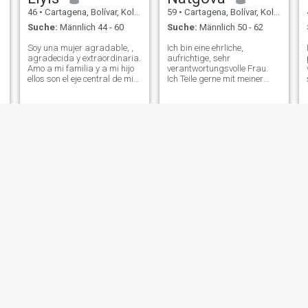
46
•
Cartagena, Bolívar, Kolumbien
59
•
Cartagena, Bolívar, Kolumbien
Suche:
Männlich 44 - 60
Suche:
Männlich 50 - 62
Soy una mujer agradable, ,
Ich bin eine ehrliche,
agradecida y extraordinaria.
aufrichtige, sehr
Amo a mi familia y a mi hijo
verantwortungsvolle Frau.
ellos son el eje central de mi
Ich Teile gerne mit meiner
vida. Disfruto de todo lo que
Familie und bin aufmerksam
hago hasta de lo más
auf jedes Mitglied meiner
simple. Creo en las
Familie. Ich halte mein Haus
relaciones que se basan en
gerne in Ordnung, Teile mit
la lealtad, confianza y
der Familie, ich mag Filme,
respeto.
Spaziergänge, kochen,
manchmal gehe ich draußen
zu Mittag, Reise. Bei der
Arbeit sehe ich mich als sehr
engagierte Frau.
Mar
SANDRA G.
42
•
Cartagena, Bolívar, Kolumbien
37
•
Cartagena, Bolívar, Kolumbien