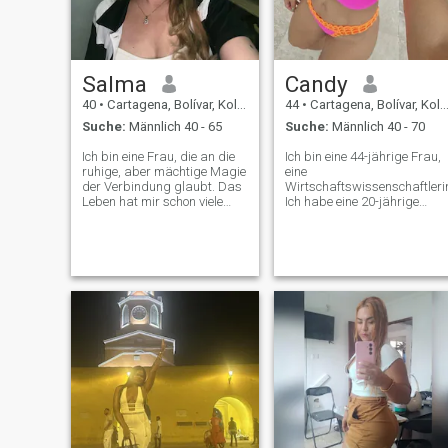
Salma
Candy
40
•
Cartagena, Bolívar, Kolumbien
44
•
Cartagena, Bolívar, Kolumbien
Suche:
Männlich 40 - 65
Suche:
Männlich 40 - 70
Ich bin eine Frau, die an die
Ich bin eine 44-jährige Frau,
ruhige, aber mächtige Magie
eine
der Verbindung glaubt. Das
Wirtschaftswissenschaftleri
Leben hat mir schon viele
Ich habe eine 20-jährige
Kapitel gegeben: Familie,
Tochter, die das Licht meines
Verantwortung, harte Arbeit.
Lebens ist. Sie wohnt bei mir
Und jetzt sind meine Kinder
und ist im College. Ich bin
groß, mein Zuhause ist
begeistert von körperlicher
friedlich und in meinem
Aktivität; ich trainiere
Herzen ist Platz für etwas
mindestens 5 Tage die
Neues und Schönes. Ich
Woche. In meiner Freizeit
schätze aufrichtigkeit,
gehe ich gerne mit meinen
zärtlichkeit, emotionale
Freunden aus, genieße einen
ausgeglichenheit und die art
Sonnenuntergang, ein Glas
von nähe, die sich natürlich
Wein, einen Kaffee, gehe zum
anfühlt und nicht überstürzt.
Strand, Ich halte mich für
Ich bin romantisch in einer
eine moderne Frau. Ich mag
ruhigen, nachdenklichen Art
gut aussehen und mich gut
und Weise: Ich glaube an
fühlen. Ich bin an einem
Händchenhalten, an
Punkt in meinem Leben, wo