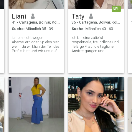
NEU
Liani
Taty
41
•
Cartagena, Bolívar, Kolumbien
36
•
Cartagena, Bolívar, Kolumbien
Suche:
Männlich 35 - 39
Suche:
Männlich 40 - 60
ich bin nicht wegen
Ich bin eine zutiefst
Abenteuern oder Spielen hier,
respektvolle, freundliche und
wenn du wirklich der Teil des
fleißige Frau, die tägliche
e
Profils bist und wir uns auf
Anstrengungen und
etwas einigen, das ich in
Authentizität in jedem Aspekt
Videoanrufen sehe, weil es
ihres Lebens schätzt. Ich
viele falsche Profile gibt, die
betrachte mich als eine
ich im Leben für wunderbar
liebevolle und
halte, dich zu kennen, aber
hingebungsvolle Person;
es wäre super toll, wenn
wenn ich einen Partner habe,
andere lernen, dich zu
möchte ich einen Raum der
kennen. Und sich selbst die
Komplizenschaft, der
Gelegenheit zu geben, sich
Loyalität und des absoluten
selbst wie eine Person zu
Engagements schaffen, in
behandeln und zu sehen,
dem die Liebe durch Tat und
was seit Gottes Zeit passiert,
bedingungslose Liebe
ist groß und perfekt 🙏🏼💯
gezeigt wird. Für mich ist es
eine Priorität, liebevolle
Bindungen zu pflegen und
eine aufrichtige
Kommunikation
aufrechtzuerhalten, indem