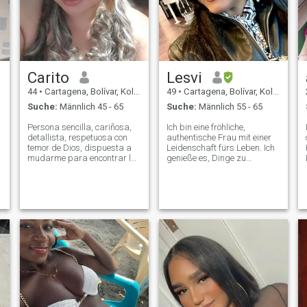
Carito
Lesvi
44
•
Cartagena, Bolívar, Kolumbien
49
•
Cartagena, Bolívar, Kolumbien
Suche:
Männlich 45 - 65
Suche:
Männlich 55 - 65
Persona sencilla, cariñosa,
Ich bin eine fröhliche,
detallista, respetuosa con
authentische Frau mit einer
temor de Dios, dispuesta a
Leidenschaft fürs Leben. Ich
mudarme para encontrar la
genieße es, Dinge zu
felicidad, al lado de quien me
erschaffen, neue Orte zu
respete y quiera compartir
entdecken, interessante
su vida conmigo, me encanta
Gespräche zu führen und
bailar, ver pelis, cocinar, si
mich von Menschen mit guten
me vas a hablar solo de s
Werten zu umgeben. Ich
schätze Ehrlichkeit, Respekt,
emotionale Intelligenz und
Engagement. Ich bin in einer
Phase meines Lebens, in der
ich die Schönheit mit
jemandem teilen möchte, der
Ziele hat, fleißig ist, ein edles
Herz hat und bereit ist, eine
Beziehung aufzubauen, die