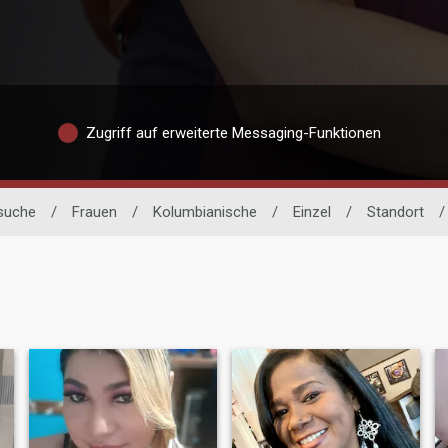
Zugriff auf erweiterte Messaging-Funktionen
suche
/
Frauen
/
Kolumbianische
/
Einzel
/
Standort
/