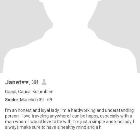
Janet♥♥
, 38
Guapi, Cauca, Kolumbien
Suche:
Männlich 39 - 69
I'm an honest and loyal lady. I'm a hardworking and understanding
person. I love traveling anywhere I can be happy, especially with a
man whom I would love to be with. I'm just a simple and kind lady. I
always make sure to have a healthy mind and a h