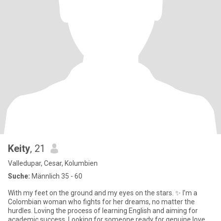
Keity
, 21
Valledupar, Cesar, Kolumbien
Suche:
Männlich 35 - 60
With my feet on the ground and my eyes on the stars. ✨ I’m a
Colombian woman who fights for her dreams, no matter the
hurdles. Loving the process of learning English and aiming for
academic success. Looking for someone ready for genuine love