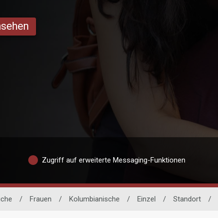
ansehen
Zugriff auf erweiterte Messaging-Funktionen
uche
/
Frauen
/
Kolumbianische
/
Einzel
/
Standort
/