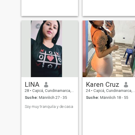
LINA
Karen Cruz
28
•
Cajicá, Cundinamarca, Kolumbien
24
•
Cajicá, Cundinamarca, Kolumbien
Suche:
Männlich 27 - 35
Suche:
Männlich 18 - 55
Soy muy tranquila y de casa