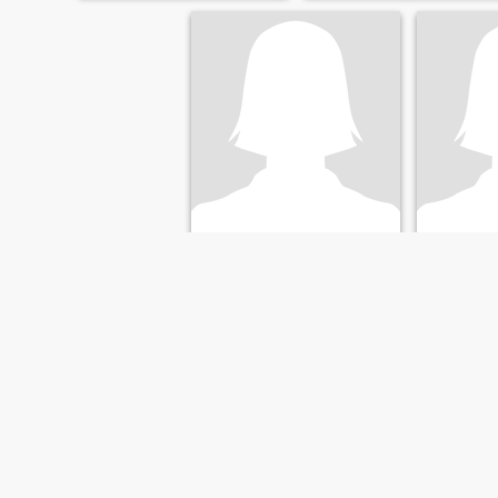
mar
Kater
32
•
Cajicá, Cundinamarca, Kolumbien
24
•
Cajicá, C
Suche:
Männlich 35 - 64
Suche:
Mä
tengo 23 a
universida
sicología 
descomplic
ERSTE
ZURÜCK