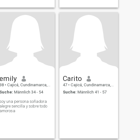
emily
Carito
38
•
Cajicá, Cundinamarca, Kolumbien
47
•
Cajicá, Cundinamarca, Kolumbien
Suche:
Männlich 34 - 54
Suche:
Männlich 41 - 57
soy una persona soñadora
alegre sencilla y sobre todo
amorosa