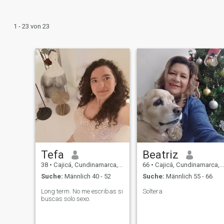
1 - 23 von 23
Tefa
Beatriz
38
•
Cajicá, Cundinamarca, Kolumbien
66
•
Cajicá, Cundinamarca, Kolumbien
Suche:
Männlich 40 - 52
Suche:
Männlich 55 - 66
Long term. No me escribas si
Soltera
buscas solo sexo.