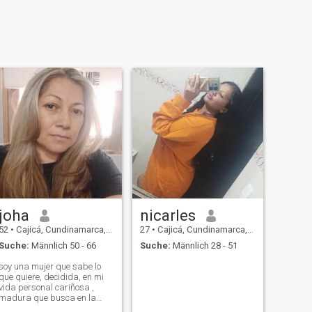
joha
nicarles
52
•
Cajicá, Cundinamarca, Kolumbien
27
•
Cajicá, Cundinamarca, Kolumbien
Suche:
Männlich 50 - 66
Suche:
Männlich 28 - 51
soy una mujer que sabe lo
que quiere, decidida, en mi
vida personal cariñosa ,
madura que busca en la
simplicidad de la vida.