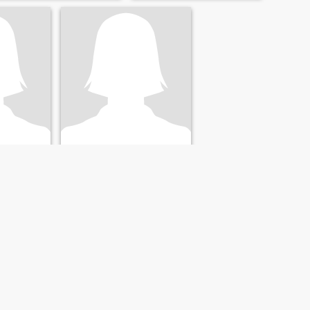
claudia cowan
a, Kolumbien
60
•
Cajicá, Cundinamarca, Kolumbien
43 - 65
Suche:
Männlich 54 - 70
WEITER
LETZTE