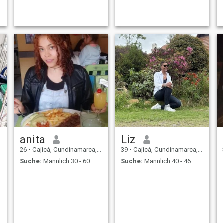
genießen.
anita
Liz
26
•
Cajicá, Cundinamarca, Kolumbien
39
•
Cajicá, Cundinamarca, Kolumbien
Suche:
Männlich 30 - 60
Suche:
Männlich 40 - 46