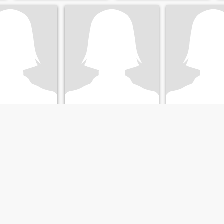
ine
Rox
lucia
undinamarca, Kolumbien
39
•
Cajicá, Cundinamarca, Kolumbien
42
•
Cajicá, Cundinamarc
nnlich 26 - 55
Suche:
Männlich 39 - 65
Suche:
Männlich 
ños estudio en la
d católica
soy muy
ada rico viajar