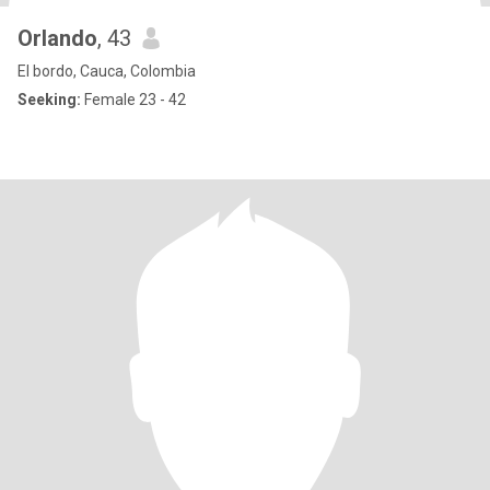
Orlando
, 43
El bordo, Cauca, Colombia
Seeking:
Female 23 - 42