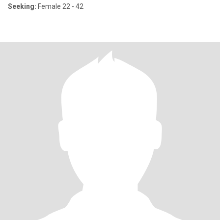
Seeking:
Female 22 - 42