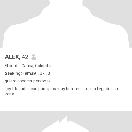
ALEX
, 42
El bordo, Cauca, Colombia
Seeking:
Female 30 - 50
quiero conocer personas
soy trbajador, con principios muy humanos,recien llegado a la
zona