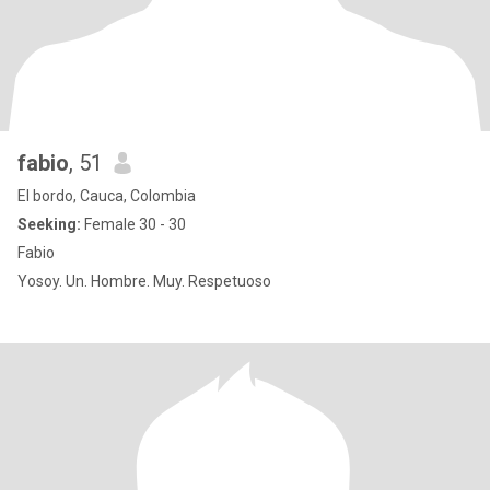
fabio
, 51
El bordo, Cauca, Colombia
Seeking:
Female 30 - 30
Fabio
Yosoy. Un. Hombre. Muy. Respetuoso