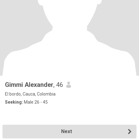
Gimmi Alexander
, 46
El bordo, Cauca, Colombia
Seeking:
Male 26 - 45
Next