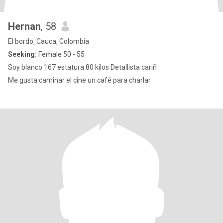
Hernan
, 58
El bordo, Cauca, Colombia
Seeking:
Female 50 - 55
Soy blanco 167 estatura 80 kilos Detallista cariñ
Me gusta caminar el cine un café para charlar