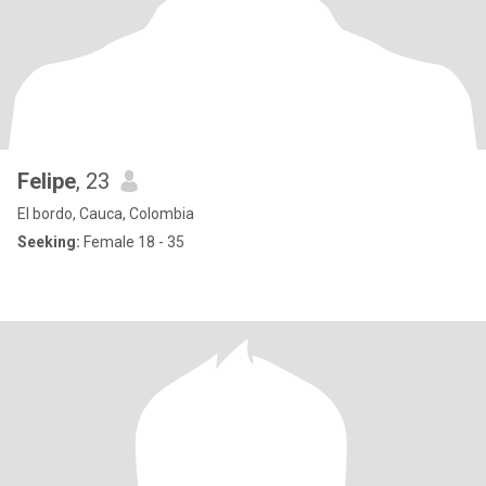
Felipe
, 23
El bordo, Cauca, Colombia
Seeking:
Female 18 - 35