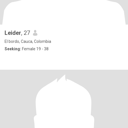
Leider
, 27
El bordo, Cauca, Colombia
Seeking:
Female 19 - 38