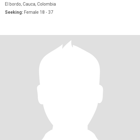
El bordo, Cauca, Colombia
Seeking:
Female 18 - 37