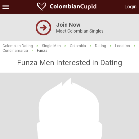
Login
Join Now
Meet Colombian Singles
Colombian Dating
>
Single Men
>
Colombia
>
Dating
>
Location
>
Cundinamarca
>
Funza
Funza Men Interested in Dating