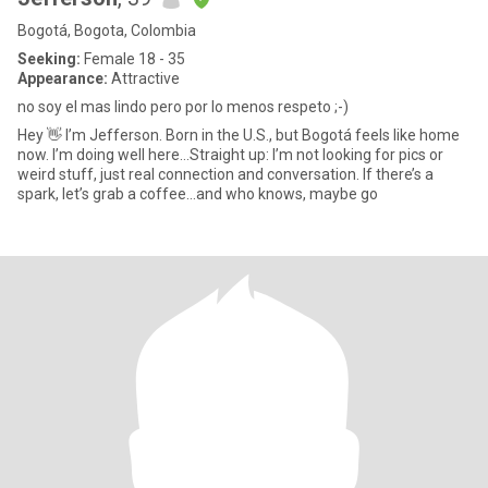
Bogotá, Bogota, Colombia
Seeking:
Female 18 - 35
Appearance:
Attractive
no soy el mas lindo pero por lo menos respeto ;-)
Hey 👋 I’m Jefferson. Born in the U.S., but Bogotá feels like home
now. I’m doing well here…Straight up: I’m not looking for pics or
weird stuff, just real connection and conversation. If there’s a
spark, let’s grab a coffee...and who knows, maybe go