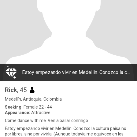
Estoy empezando vivir en Medellin. Conozco la cultura paisa no por libros, sino por vivirla. (Aunque todavía me equivoco en los chistes, jaja). Tengo un trabajo remoto estable con horarios flexibles. Sé cocinar. Tengo un menú de platos internacion
Rick
, 45
Medellín, Antioquia, Colombia
Seeking:
Female 22 - 44
Appearance:
Attractive
Come dance with me. Ven a bailar conmigo
Estoy empezando vivir en Medellin. Conozco la cultura paisa no
por libros, sino por vivirla. (Aunque todavía me equivoco en los