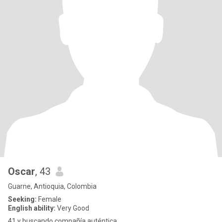
Oscar
, 43
Guarne, Antioquia, Colombia
Seeking:
Female
English ability:
Very Good
41 y buscando compañía auténtica