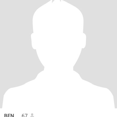
BEN ...
, 67