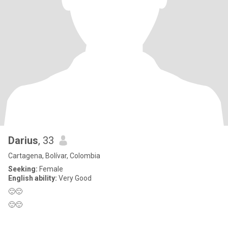
Darius
, 33
Cartagena, Bolívar, Colombia
Seeking:
Female
English ability:
Very Good
🙂🙂
🙂🙂