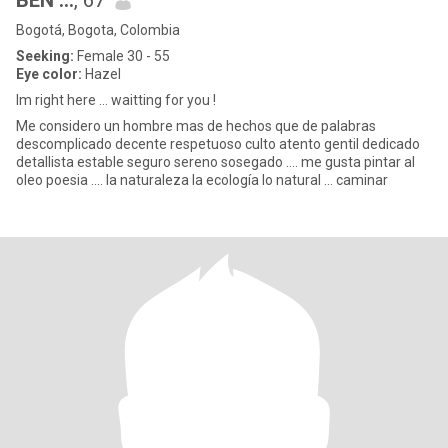
BEN ...
, 67
Bogotá, Bogota, Colombia
Seeking:
Female 30 - 55
Eye color:
Hazel
Im right here ... waitting for you !
Me considero un hombre mas de hechos que de palabras
descomplicado decente respetuoso culto atento gentil dedicado
detallista estable seguro sereno sosegado .... me gusta pintar al
oleo poesia .... la naturaleza la ecología lo natural ... caminar