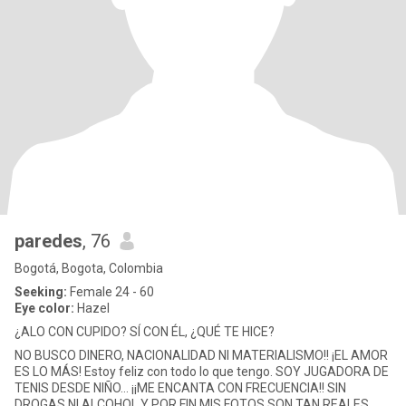
paredes
, 76
Bogotá, Bogota, Colombia
Seeking:
Female 24 - 60
Eye color:
Hazel
¿ALO CON CUPIDO? SÍ CON ÉL, ¿QUÉ TE HICE?
NO BUSCO DINERO, NACIONALIDAD NI MATERIALISMO!! ¡EL AMOR
ES LO MÁS! Estoy feliz con todo lo que tengo. SOY JUGADORA DE
TENIS DESDE NIÑO... ¡¡ME ENCANTA CON FRECUENCIA!! SIN
DROGAS NI ALCOHOL Y POR FIN MIS FOTOS SON TAN REALES