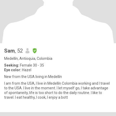
Sam
, 52
Medellín, Antioquia, Colombia
Seeking:
Female 30 - 35
Eye color:
Hazel
New from the USA living in Medellín
I am from the USA, I live in Medellín Colombia working and I travel
to the USA. I live in the moment. I let myself go, I take advantage
of spontaneity, life is too short to do the daily routine. I like to
travel. I eat healthy, I cook, I enjoy a bott