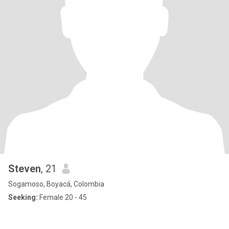
Steven
, 21
Sogamoso, Boyacá, Colombia
Seeking:
Female 20 - 45