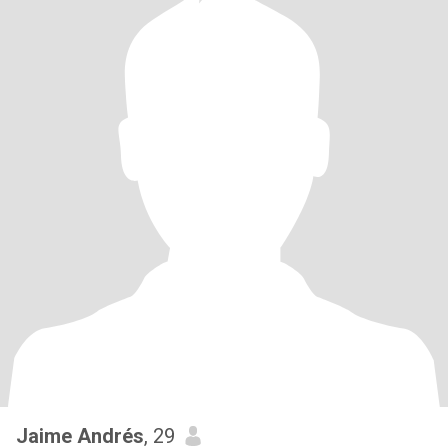
Jaime Andrés
, 29