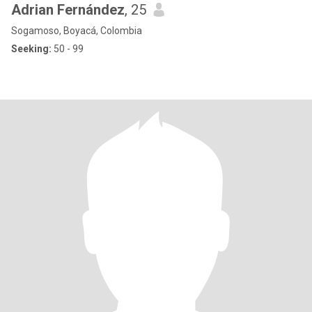
Adrian Fernández
, 25
Sogamoso, Boyacá, Colombia
Seeking:
50 - 99