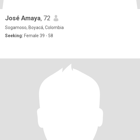
José Amaya
, 72
Sogamoso, Boyacá, Colombia
Seeking:
Female 39 - 58