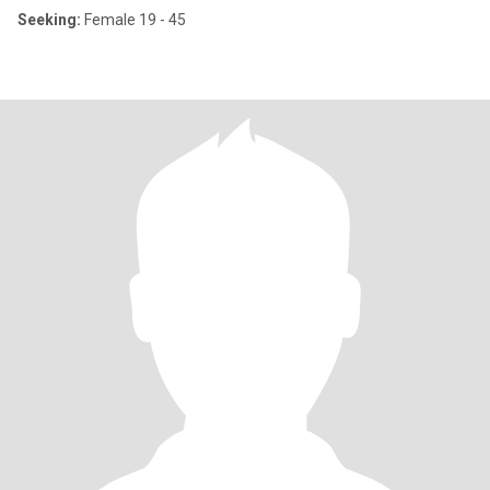
Seeking:
Female 19 - 45