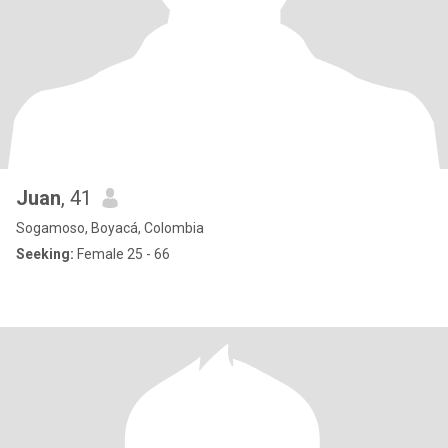
Juan
, 41
Sogamoso, Boyacá, Colombia
Seeking:
Female 25 - 66