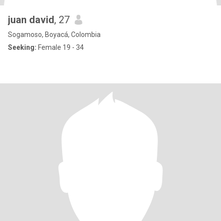
juan david
, 27
Sogamoso, Boyacá, Colombia
Seeking:
Female 19 - 34