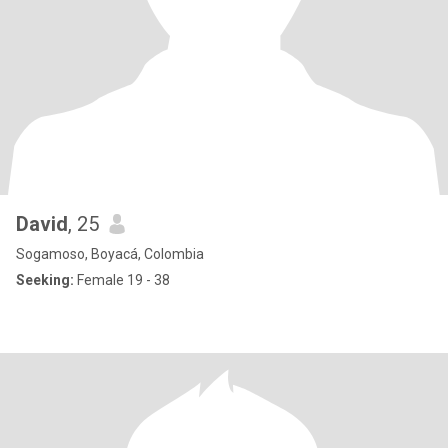
David
, 25
Sogamoso, Boyacá, Colombia
Seeking:
Female 19 - 38