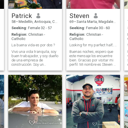
regalo que tenemos la vida.
Me gustaría usar la mía
sabiamente.
Patrick
Steven
58
•
Medellín, Antioquia, Colombia
69
•
Santa Marta, Magdalena, Colombia
Seeking:
Female 32 - 57
Seeking:
Female 30 - 60
Religion:
Christian -
Religion:
Christian -
Catholic
Catholic
La buena vida es por dos ?
Looking for my parfect half; are you her?
Vivo una vida tranquila, soy
Buenas noches, espero que
buen trabajador, y soy dueño
este mensaje los encuentre
de una empresa de
bien. Gracias por visitar mi
.
construcción. Soy un
perfil. Mi nombre es Steven y
luchador, pero puedo
soy estadounidense.
disfrutar los momentos
Recientemente, con suerte,
tranquilos también. Creo que
me convertiré en ciudadano
L
soy un hombre fiel, honesto, y
colombiano. Ya veremos.
leal. Tengo oportunidades
Supongo que me mudé aquí
visitar muchos países en
recientemente desde el
Latino América en los anos
estado de Colorado. Nací y
pasados. Me encantan la
crecí en el estado de
naturaleza, En mi tiempos
Colorado. Estuve en el ejército
libres, hago yoga,
después de la secundaria y
caminatas senderos,
me retiré. 21 años después,
disfrute andar con mi bici de
no fui a la escuela. Me
la montaña por las
convertí en médico y trabajé
montanas, pero también
en una sala de emergencias