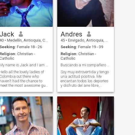
Jack
Andres
40
•
Medellín, Antioquia, Colombia
45
•
Envigado, Antioquia, Colombia
Seeking:
Female 18 - 26
Seeking:
Female 19 - 39
Religion:
Christian -
Religion:
Christian -
Catholic
Catholic
My name is Jack and I am awesome
Buscando a mi compañero de vida, mi mejor amiga
Hello all the lovely ladies of
Soy muy extrovertida y tengo
Colombia out there who
una actitud positiva. Me
haven't had the chance to
encantan todos los deportes
meet the most awesome guy
y disfruto del aire libre,
in the city of Medellin!!.. if
acampar, andar en bicicleta,
maybe Colombia or maybe
hacer caminatas, la playa,
the world..My name is Jack
estar con amigos y
and I have lived in Medellin
familiares. Respeto y aprecio
for the greater part of 8
las diferentes culturas. I
years while traveling to a few
adore romantic walks and
other countries... but Medellin
dinners and surprising my
is home!!
lady with flowers and
leaving romantic notes on the
bed or in the bathroom.