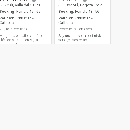
66
•
Cali, Valle del Cauca, Colombia
65
•
Bogotá, Bogota, Colombia
Seeking:
Female 45 - 65
Seeking:
Female 48 - 56
Religion:
Christian -
Religion:
Christian -
Catholic
Catholic
Viejito interesante
Proactivo y Perseverante
Me gusta el baile, la música
Soy una persona optimista,
clásica y los boleros , la
serio ,busco relación
salsa, el choro brasileño, los
verdadera, soy profesional
fados de Amalia Rodriguez,
con alto sentido de
las canciones de Aznavour y
responsabilidad!! deseo lo
Serrat, toda la música
conocer a la mujer que me
andina, bailar son cubano,
acompañe en el sendero de
cocinar y reparar cosas, leer
la vida,comprometido en la
cuanta cosa encuentro,
relación !! con situación
caminar en el campo, tomar
laboral definida
un buen vino con una buena
compañía, el cine clásico y
las comedias.
NEXT
Oswaldo
58
•
Manizales, Caldas, Colombia