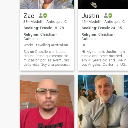
Zac
Justin
38
•
Medellín, Antioquia, Colombia
45
•
Medellín, Antioquia, Colombia
Seeking:
Female 18 - 28
Seeking:
Female 24 - 35
Religion:
Christian -
Religion:
Christian -
Catholic
Catholic
World Travelling Australian Inventor/Entrepreneur
Hi
Soy un Caballero en busca
Hi, My name is Justin. I am
de una Reina que comparta
single and never married. I
mi pasión por las aventuras
am 41 years old and I live in
de la vida. Soy una persona
Los Angeles, California, USA
espiritual que cree en el
I own two businesses, one in
poder de la conexión
home inspection and the
genuina, y espero encontrar
other in real estate
una mujer que comparta mi
development. I have a degree
creencia en la belleza de la
in Project Management and i
conexión humana auténtica.
wor
En mi tiempo libre, me gusta
sumergirme en diferentes
culturas, probar nuevas
comidas y explorar
diferentes rincones del
mundo. Ya sea caminando
por las montañas o
descansando en una playa,