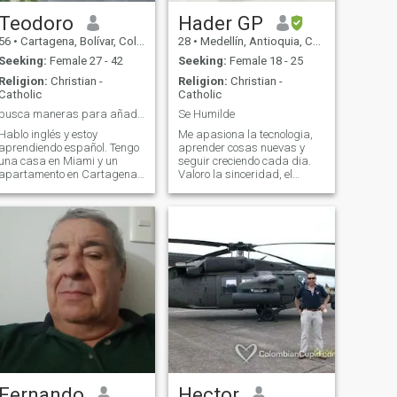
Teodoro
Hader GP
56
•
Cartagena, Bolívar, Colombia
28
•
Medellín, Antioquia, Colombia
Seeking:
Female 27 - 42
Seeking:
Female 18 - 25
Religion:
Christian -
Religion:
Christian -
Catholic
Catholic
busca maneras para añadir valor a otras
Se Humilde
Hablo inglés y estoy
Me apasiona la tecnologia,
aprendiendo español. Tengo
aprender cosas nuevas y
una casa en Miami y un
seguir creciendo cada dia.
apartamento en Cartagena
Valoro la sinceridad, el
cerca de la playa. Dios me
respeto y las personas que
ha dado mucho y quiero
transmiten paz y buena
compartirlo con la dama que
energia. Me gusta conocer a
Dios ha elegido para mí. Soy
alguien poco a poco, sin
romántico y divertido y quiero
juegos ni apariencias,
desarrollar una
dejando que todo flu
Fernando
Hector