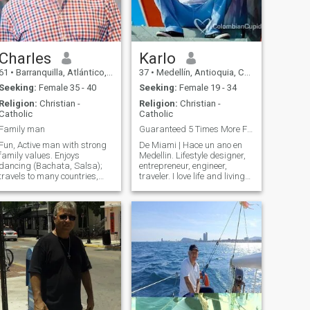
Charles
Karlo
61
•
Barranquilla, Atlántico, Colombia
37
•
Medellín, Antioquia, Colombia
Seeking:
Female 35 - 40
Seeking:
Female 19 - 34
Religion:
Christian -
Religion:
Christian -
Catholic
Catholic
Family man
Guaranteed 5 Times More FUN Than Your Ex!
Fun, Active man with strong
De Miami | Hace un ano en
family values. Enjoys
Medellin. Lifestyle designer,
dancing (Bachata, Salsa);
entrepreneur, engineer,
travels to many countries,
traveler. I love life and living
loves experiencing new
life. You only live for around
adventures, photography,
30,000 days and I firmly
art, nutrition, goes to gym
believe you should make
several times per week;
each one count. I like to keep
plays tennis. But also enjoys
things a little varied, stay
quite times at home. Looking
active and keep fit, my family
for a loyal woman to start a
and friends are very
family.
important to me.