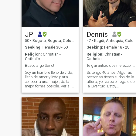
JP
Dennis
50
•
Bogotá, Bogota, Colombia
47
•
Itagüí, Antioquia, Colombia
Seeking:
Female 30 - 50
Seeking:
Female 18 - 28
Religion:
Christian -
Religion:
Christian -
Catholic
Catholic
Busco algo Serio!
Te garantizo que merezco la pena leer.:)
Soy un hombre lleno de vida,
Sí, tengo 40 años. Algunas
lleno de amor y listo para
personas tienen el don de la
conocer a una mujer, de la
altura, yo recibo el regalo de
mejor forma posible. Ver si el
la juventud. Estoy
amor no ha muerto en mi
aprendiendo español, puedo
después de tantas
escribir y estoy aprendiendo
decepciones. Fui criado con
a hablar, soy bastante
buenos principios morales,
inteligente, así que lo tendré
tengo una familia muy unida,
de inmediato. Soy portugués
y el valor por la familia para
est
mi es único. Soy una persona
con espíritu fuerte, lleno de
sueños y metas, y con la
ilusión de encontrar a