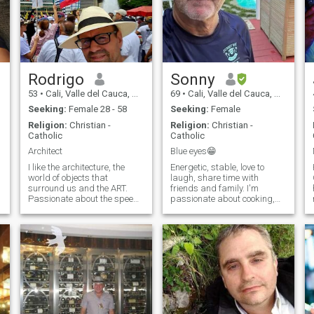
Rodrigo
Sonny
53
•
Cali, Valle del Cauca, Colombia
69
•
Cali, Valle del Cauca, Colombia
Seeking:
Female 28 - 58
Seeking:
Female
Religion:
Christian -
Religion:
Christian -
Catholic
Catholic
Architect
Blue eyes😁
I like the architecture, the
Energetic, stable, love to
world of objects that
laugh, share time with
surround us and the ART.
friends and family. I'm
Passionate about the speed,
passionate about cooking,
F1, classic cars and karts.. I
playing sport, especially golf,
like sport in general. Now I
travel, reading, exploring
am with the tale of the gym, I
and learning about things I
have already dropped a few
don't know. I’m semi retired
kilos. I have a bike hanging,
and still do some consulting
the use from time to time, it is
work
as pesadita. Little football,
only when you play the
selection. I like to travel. I love
to make pizza, above all the