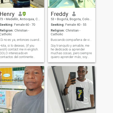
Henry
Freddy
73
•
Medellín, Antioquia, Colombia
53
•
Bogotá, Bogota, Colombia
Seeking:
Female 60 - 70
Seeking:
Female 40 - 55
Religion:
Christian -
Religion:
Christian -
Catholic
Catholic
!Si no es ya, entonces cuando?
Buscando compañera de vida
Hola, si lo deseas, (if you
Soy tranquilo y amable, me
wish) contáct me in english.
he dedicado a aprender
SOLO interesado en
muchas cosas, pero siempre
contactos del continente
quiero aprender más, soy
Americano y o Europeo. De
bastante inquieto
otra forma sera bloqueado.
intelectualmente. Me han
o siento! No estoy interesado
dicho también que soy
en personas menores de 55 y
generoso, noble, atento,
menos relaciones con
dulce, sano, juicioso,
derechos. Gra
hogareño, chistoso,
preocupado por