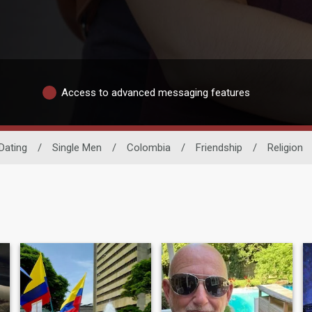
Access to advanced messaging features
Dating
/
Single Men
/
Colombia
/
Friendship
/
Religion