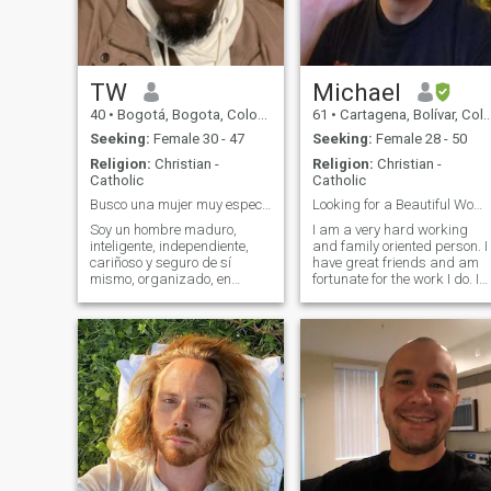
alguien que me llene, y que
tenga los mismos sueños
que yo.
TW
Michael
40
•
Bogotá, Bogota, Colombia
61
•
Cartagena, Bolívar, Colombia
Seeking:
Female 30 - 47
Seeking:
Female 28 - 50
Religion:
Christian -
Religion:
Christian -
Catholic
Catholic
Busco una mujer muy especial que me quiera para…
Looking for a Beautiful Woman Inside and Outside
Soy un hombre maduro,
I am a very hard working
inteligente, independiente,
and family oriented person. I
cariñoso y seguro de sí
have great friends and am
mismo, organizado, en
fortunate for the work I do. I
buena forma física,
am athletic. I love to travel
aventurero, divertido y
and experience other
divertido, me encanta viajar,
cultures. I have traveled a lot
ir de compras, ir a conciertos
to Colombia because I have 
e ir al gimnasio para hacer
lot of friends there. I lo
ejercicio...