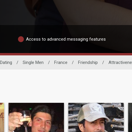
Access to advanced messaging features
Dating
/
Single Men
/
France
/
Friendship
/
Attractiven