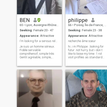
BEN
philippe
65
•
Lyon, Auvergne-Rhône-Alpes, France
66
•
Poissy, Île-de-France, France
Seeking:
Female 20 - 47
Seeking:
Female 23 - 38
Appearance:
Attractive
Appearance:
Attractive
I'm looking for a serious relationship &marria...
recherche âme soeur
Je suis un homme sérieux.
hi..i m Philippe ..looking for
Fidèle serviable
futur .not hurry..but i don t
compréhensif, simple très
like to loose my time .1 rst
Gentil.agréable, simple,
visit profiles as standard
facile à vivre , serieux honnête
member but if i feel
, humble, la tête sur les
something really special
épaules. Respectueux.
about ur profile.and if u flas
Responsable. A l'écoute.
for me...let see ..i m athletic
Humoriste. Passionné. très
guy, not so Young in
chaleureux, Généreux.