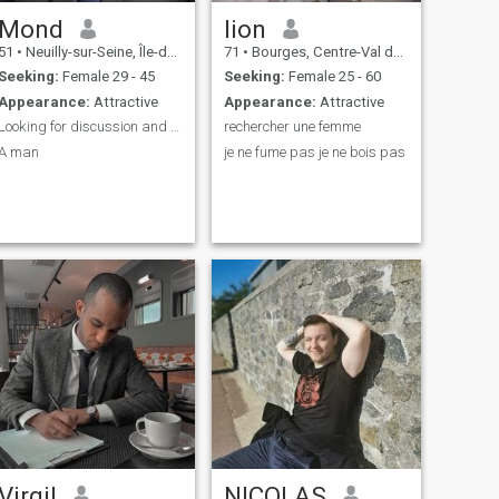
maintenant je veux profité de
 vie I don't want to have any
Mond
lion
more children at my age, so if
51
•
Neuilly-sur-Seine, Île-de-France, France
71
•
Bourges, Centre-Val de Loire, France
you are a young person and
come to see me, don't ask me
Seeking:
Female 29 - 45
Seeking:
Female 25 - 60
to have a child for you, I won't,
Appearance:
Attractive
Appearance:
Attractive
because now I want to enjoy
life.
Looking for discussion and friendship
rechercher une femme
A man
je ne fume pas je ne bois pas
Virgil
NICOLAS