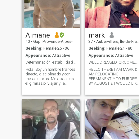
Aimane
mark
40
•
Gap, Provence-Alpes-Côte d'Azur, France
37
•
Aubervilliers, Île-de-France, France
Seeking:
Female 26 - 36
Seeking:
Female 21 - 80
Appearance:
Attractive
Appearance:
Attractive
Determinación, estabilidad y el deseo de construir
WELL DRESSED, GROOMED, MANNERED & CULTURED
Hola. Soy un hombre francés
HELLO THERE I AM MARK & 
directo, disciplinado y con
AM RELOCATING
metas claras. Me apasiona
PERMANENTLY TO EUROPE
el gimnasio, viajar y la
BY AUGUST & I WOULD LIKE
naturaleza Busco a una
TO MEET SOMEONE TO
mujer auténtica y
SHOW ME AROUND, I AM
apasionada para construir
6FT1, I LOVE TO READ, I AM
algo real y a largo plazo. Si
A DECENT BLOKE, LIVED IN
sabes lo que quieres,
SOUTH EAST ASIA ,
hablemos.
SINGAPORE & HONG KONG
FOR MORE THAN 2 DEC