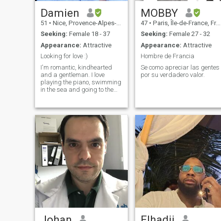
Damien
MOBBY
51
•
Nice, Provence-Alpes-Côte d'Azur, France
47
•
Paris, Île-de-France, France
Seeking:
Female 18 - 37
Seeking:
Female 27 - 32
Appearance:
Attractive
Appearance:
Attractive
Looking for love :)
Hombre de Francia
I'm romantic, kindhearted
Se como apreciar las gentes
and a gentleman. I love
por su verdadero valor.
playing the piano, swimming
in the sea and going to the
cinema. I have a lot of
empathy for people. I
working Public Relations and
previously I was A national
newspaper journalist.
Johan
Elhadji