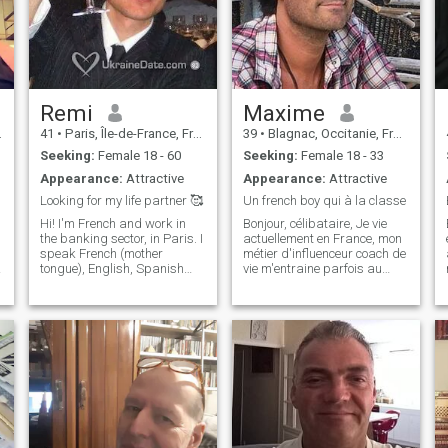
Remi
Maxime
41
•
Paris, Île-de-France, France
39
•
Blagnac, Occitanie, France
Seeking:
Female 18 - 60
Seeking:
Female 18 - 33
Appearance:
Attractive
Appearance:
Attractive
Looking for my life partner 🥰
Un french boy qui à la classe
I
Hi! I'm French and work in
Bonjour, célibataire, Je vie
the banking sector, in Paris. I
actuellement en France, mon
speak French (mother
métier d'influenceur coach de
tongue), English, Spanish
vie m'entraine parfois au
and Slovene (fluently) and
quatre coin du monde. J'ai
Russian (good). I am looking
une vie simple avec mon chat
for a friendly and joyful
Pléthore, je pense que tu
woman to share my interests
l'aimeras. Je t'invite dans ta
with. I may meet my
nouvelle vie avec moi qu
soulmate here, who knows ))
So don't hesitate to drop me
a line! I'm fond of litterature
and cinema. I like Gogol and
Tolstoi but also French,
American, Italian, Czech,