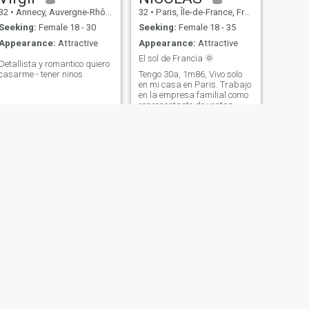
32
•
Annecy, Auvergne-Rhône-Alpes, France
32
•
Paris, Île-de-France, France
Seeking:
Female 18 - 30
Seeking:
Female 18 - 35
Appearance:
Attractive
Appearance:
Attractive
El sol de Francia 🌞
Detallista y romantico quiero
casarme - tener ninos
Tengo 30a, 1m86, Vivo solo
en mi casa en Paris. Trabajo
en la empresa familial como
representante de ventas.
Hablo frances, Ingles,
espanol y italiano
NEXT
Marc
43
•
Clamart, Île-de-France, France