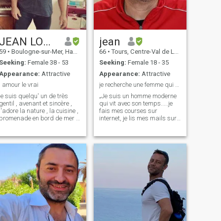
JEAN LOUIS
jean
59
•
Boulogne-sur-Mer, Hauts-de-France, France
66
•
Tours, Centre-Val de Loire, France
Seeking:
Female 38 - 53
Seeking:
Female 18 - 35
Appearance:
Attractive
Appearance:
Attractive
l amour le vrai
je recherche une femme qui m aimera
je suis quelqu' un de très
„Je suis un homme moderne
gentil , avenant et sincère ,
qui vit avec son temps.....je
j'adore la nature , la cuisine ,
fais mes courses sur
promenade en bord de mer ,
internet, je lis mes mails sur
je suis cérébral , je ne fume
mon smartphone, je consulte
pas et ne bois pas d'alcool,
les blogs quand j'ai une
je fais du sport musculation ,
question sans réponse !! Il
j'aime aussi par moment être
est donc logique que je
casanier bien dans sa
cherche Ma femme sur la
maison regarder un bon film
toile......
ou bricoler ou jardiner, je suis
sociable mais j adore ma
tranquillité et je veux tout
faire avec ma futur
compagne elle sera ma
femme , mon ami et je
n'aurais besoin de personne