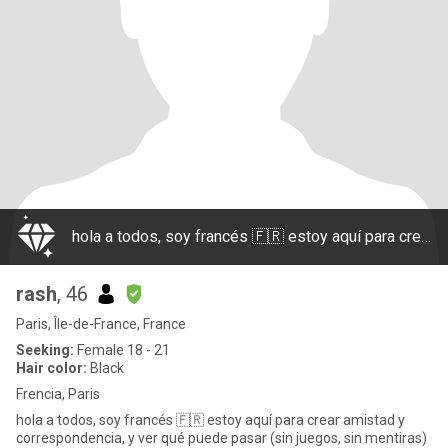
hola a todos, soy francés 🇫🇷 estoy aquí para crear amistad y correspondencia, y ver qué puede pasar (sin juegos, sin mentiras) treinta y tres Siete sesenta y siete cuarenta y uno treinta y seis sesenta y uno. Ya he visitado Colombia
rash
, 46
Paris, Île-de-France, France
Seeking:
Female 18 - 21
Hair color:
Black
Frencia, Paris
hola a todos, soy francés 🇫🇷 estoy aquí para crear amistad y
correspondencia, y ver qué puede pasar (sin juegos, sin mentiras)