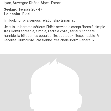
Lyon, Auvergne-Rhône-Alpes, France
Seeking:
Female 20 - 47
Hair color:
Black
I'm looking for a serious relationship &marria...
Je suis un homme sérieux. Fidèle serviable compréhensif, simple
très Gentil.agréable, simple, facile à vivre , serieux honnête ,
humble, la tête sur les épaules. Respectueux. Responsable. A
l'écoute. Humoriste. Passionné. très chaleureux, Généreux.