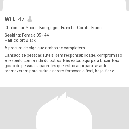
Will.
, 47
Chalon-sur-Saône, Bourgogne-Franche-Comté, France
Seeking:
Female 35 - 44
Hair color:
Black
A procura de algo que ambos se completem.
Cansado se pessoas fúteis, sem responsabilidade, compromisso
e respeito com a vida do outros. Não estou aqui para bricar. Não
gosto de pessoas aparentes que estão aqui para se auto
promoverem para clicks e serem famosos a final, beija-flor e
abelhas