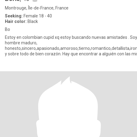
Montrouge, Île-de-France, France
Seeking:
Female 18 - 40
Hair color:
Black
Bo
Estoy en colombian cupid xq estoy buscando nuevas amistades . So
hombre maduro,
honesto,sincero,apasionado,amoroso,tierno,romantico,detallista,ir
y sobre todo de bien corazón. Hay que encontrar a alguién con las 
ganas de llenarte,d