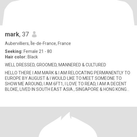
mark
, 37
Aubervilliers, Île-de-France, France
Seeking:
Female 21 - 80
Hair color:
Black
WELL DRESSED, GROOMED, MANNERED & CULTURED
HELLO THERE I AM MARK & I AM RELOCATING PERMANENTLY TO
EUROPE BY AUGUST & I WOULD LIKE TO MEET SOMEONE TO
SHOW ME AROUND, I AM 6FT1, I LOVE TO READ, I AM A DECENT
BLOKE, LIVED IN SOUTH EAST ASIA , SINGAPORE & HONG KONG
FOR MORE THAN 2 DEC