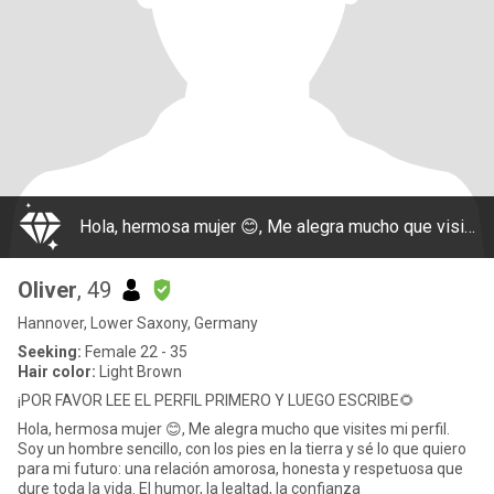
Hola, hermosa mujer 😊, Me alegra mucho que visites mi perfil. Soy un hombre sencillo, con los pies en la tierra y sé lo que quiero para mi futuro: una relación amorosa, honesta y respetuosa que dure toda la vida. El humor, la lealtad, la confianza
Oliver
, 49
Hannover, Lower Saxony, Germany
Seeking:
Female 22 - 35
Hair color:
Light Brown
¡POR FAVOR LEE EL PERFIL PRIMERO Y LUEGO ESCRIBE🌻
Hola, hermosa mujer 😊, Me alegra mucho que visites mi perfil.
Soy un hombre sencillo, con los pies en la tierra y sé lo que quiero
para mi futuro: una relación amorosa, honesta y respetuosa que
dure toda la vida. El humor, la lealtad, la confianza