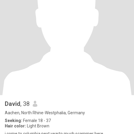
David
, 38
Aachen, North Rhine-Westphalia, Germany
Seeking:
Female 18 - 37
Hair color:
Light Brown
i come to columbia next yearto much scammer here