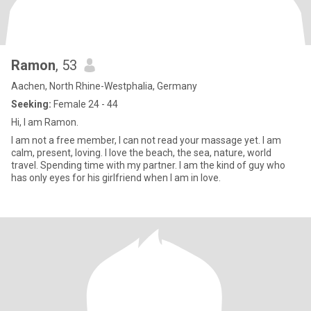
Ramon
, 53
Aachen, North Rhine-Westphalia, Germany
Seeking:
Female 24 - 44
Hi, I am Ramon.
I am not a free member, I can not read your massage yet. I am
calm, present, loving. I love the beach, the sea, nature, world
travel. Spending time with my partner. I am the kind of guy who
has only eyes for his girlfriend when I am in love.