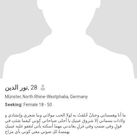
نور الدين
, 28
Münster, North Rhine-Westphalia, Germany
Seeking:
Female 18 - 50
‏ما أنا ‏وهمساتي ‏وحنانٌ خُلقتُ به ‏لولا الحب مولاتي ‏وما شعري ‏وإنشادي ‏و
ولادات بسماتي ‏إلا شروق عينيكِ ‏يا أحلى صباحاتي ‏كوني كيفما شئتِ ‏في
قولٍ ‏وفي صمتِ ‏وفي غزلٍ يعاندني ‏مهما أسكته يأتي ‏لتغفو عليه عينيكِ
‏يهمسهُ لكِ صوتي ‏معي كوني بأي مزاج