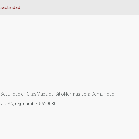
ractividad
s
Seguridad en Citas
Mapa del Sitio
Normas de la Comunidad
107, USA, reg. number 5529030.