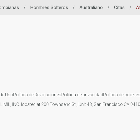
lombianas
/
Hombres Solteros
/
Australiano
/
Citas
/
At
de Uso
Política de Devoluciones
Política de privacidad
Política de cookie
IL MIL, INC. located at 200 Townsend St., Unit 43, San Francisco CA 94