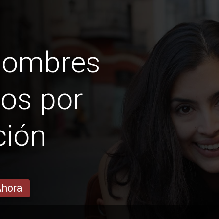
hombres
nos por
ción
Ahora