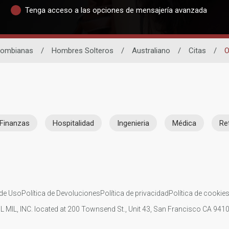
Tenga acceso a las opciones de mensajería avanzada
lombianas
/
Hombres Solteros
/
Australiano
/
Citas
/
O
Finanzas
Hospitalidad
Ingenieria
Médica
Re
de Uso
Política de Devoluciones
Política de privacidad
Política de cookie
IL MIL, INC. located at 200 Townsend St., Unit 43, San Francisco CA 94