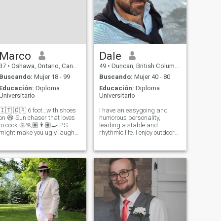
Marco
Dale
37
•
Oshawa, Ontario, Canadá
49
•
Duncan, British Columbia, Canadá
Buscando:
Mujer 18 - 99
Buscando:
Mujer 40 - 80
Educación:
Diploma
Educación:
Diploma
Universitario
Universitario
🇹 🇨🇦 6 foot…with shoes
I have an easygoing and
on 😆 Sun chaser that loves
humorous personality,
to cook 🌞🏃🏽👨🏽‍🍳 P.S.
leading a stable and
might make you ugly laugh…
rhythmic life. I enjoy outdoor
I use TeleGuard ONLY for
walks, relaxed travel,
private communication. This
reading, and exploring new
is a non-negotiable to my
cuisines. My career is
beautifully honest, loyal &
relatively settled, and I now
submissive women. I hate to
wish to invest more time in
sa
meaningful relationsh