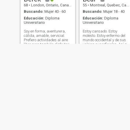
68
•
London, Ontario, Canadá
55
•
Montreal, Quebec, Canadá
Buscando:
Mujer 40 - 60
Buscando:
Mujer 18 - 40
Educación:
Diploma
Educación:
Diploma
Universitario
Universitario
Soy en forma, aventurera,
Estoy cansado. Estoy
cálida, amable, servicial.
molesto. Estoy enfermo del
Prefiero actividades al aire
mundo occidental y de sus
libre pero también disfrutar
valores superficiales. Así qu
de la cena, la danza, y el
aquí estoy. Soy un hombre en
teatro, muy buen sentido del
una búsqueda, y esa
humor, paciente, amoroso,
búsqueda es encontrar a mi
especialmente disfrutar de
pareja. Ella debe ser
mimos. Estoy aquí para la
inteligente, consciente, tener
pareja de la vida, no s*x
sentido del humor, y estar
socio/brazo dulce, o para
sexualmente viva. No estoy
“hacer” los niños, aunque
buscando enseñar a una
tengo grandes habilidades
mujer cómo ser mujer. No
de crianza y amor a la
quiero nada más que
juventud y disfrutaría el
encontrar a mi compañero y
compartir en su vida y
construir mi casa con ella.
crecimiento.
¿es usted ella? ¿tiene lo que
se necesita? Hablemos.
Mark
Kay
55
•
Saint John, New Brunswick, Canadá
40
•
Toronto, Ontario, Canadá