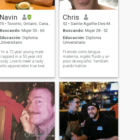
Navin
Chris
75
•
Toronto, Ontario, Canadá
52
•
Sainte-Agathe-Des-Monts, Quebec, Canadá
Buscando:
Mujer 55 - 65
Buscando:
Mujer 28 - 52
Educación:
Diploma
Educación:
Diploma
Universitario
Universitario
I'm a 72 year young male
Francés como lengua
trapped in a 55 year old
materna, inglés fluido y un
body. Love to meet a lady
poco de español. También
who appreciates true love
puedo hablar
and honesty. To the world you
telepáticamente
are just one person but to me
dependiendo del compañero
you will be my world.I enjoy
o amigo. Me gustan las
both going out as well as just
conversaciones profundas e
relaxing at home. I still wo
intensas, pero tiendo a
buscar puntos en común y la
misma frecuencia en lugar
de discutir. Prefiero que seas
consciente y reconozcas que
la comunicación no es sólo
palabras procesadas por el
cerebro sino también
sentimientos no expresados
que emanan del corazón. Tal
vez si disfrutas mucho de la