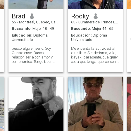
Brad
Rocky
56
•
Montreal, Quebec, Canadá
65
•
Summerside, Prince Edward Island, Canadá
Buscando:
Mujer 18 - 49
Buscando:
Mujer 44 - 65
Educación:
Diploma
Educación:
Diploma
Universitario
Universitario
busco algo en serio. Soy
Me encanta la actividad al
Canadiense. Busco un
aire libre. Senderismo, vela,
relación seria con amor y
kayak, parapente, cualquier
compromiso. Tengo buen
cosa que tenga que ver con el
trabajo, compongo musica
agua es genial.\Nmy
en mis ratos libres, puedo
veranos se pasan en
viajar sin problema. Soy
Canadá, donde vivo en la
honesta, leal, trabajadora,
costa este. Tengo un velero y
cariñosa, inteligente,
paso tanto tiempo en el agua
auténtico, con buen sentid
como puedo.\Ni creo
\"moderación\" en todas las
cosas es la clave para una
buena vida, y me esfuerzo
por el equilibrio y vivir en el
\"ahora\", no en el pasado o
soñando con el futuro. \Ni
pasé el invierno pasado en
Colombia parapente y
volveré a partir de ahora