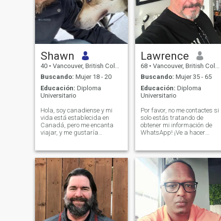
Shawn
Lawrence
40
•
Vancouver, British Columbia, Canadá
68
•
Vancouver, British Columbia, Canadá
Buscando:
Mujer 18 - 20
Buscando:
Mujer 35 - 65
Educación:
Diploma
Educación:
Diploma
Universitario
Universitario
Hola, soy canadiense y mi
Por favor, no me contactes si
vida está establecida en
solo estás tratando de
Canadá, pero me encanta
obtener mi información de
viajar, y me gustaría
WhatsApp! ¡Ve a hacer
explorar oportunidades de
hustle a otro lugar! \Ni soy u
negocios y la vida en otros
tipo honesto que se preocup
países. Este es un planeta
por los demás. Soy un
increíble lleno de personas
caballero pero no aburrido
increíbles, y cuanto más viajo
de ninguna manera. Poseo
más me enamoro de otras
un sentido del humor
culturas y partes del mundo.
original. También soy un
Serví como paramédico en
romántico sin esperanza.
Toronto, y actualmente soy
Voy a comprar una
dueño de un negocio y
membresía cuando tengo un
estudiante piloto. Como
sentido de quién es real en