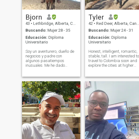
Bjorn
Tyler
43
•
Lethbridge, Alberta, Canadá
42
•
Red Deer, Alberta, Canadá
Buscando:
Mujer 28 - 35
Buscando:
Mujer 24 - 31
Educación:
Diploma
Educación:
Diploma
Universitario
Universitario
Soy un aventurero, dueño de
Honest, intelligent, romantic,
negocios y padre con
stable, tall. I am interested to
algunos pasatiempos
travel to Colombia soon and
inusuales. Me he dado
explore the cities at higher
cuenta de que no estoy
elevations with mild weather
contento con vivir una vida
all year and also experience
normal. Quiero hacer un
the hot weather and beaches
gran impacto en mi entorno,
at the coast. My dream is to
por eso estoy en una misión
relocate away
para resolver la gran crisis
de la vivienda en Islandia de
la única manera en que se
puede resolver... a través de
la innovación y el
emprendimiento. La gente
está sufriendo y tengo poca
fe en que el gobierno pueda
resolver estos problemas, ya
que no pueden ponerse de