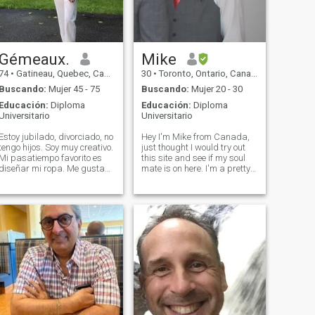
Gémeaux.
Mike
74
•
Gatineau, Quebec, Canadá
30
•
Toronto, Ontario, Canadá
Buscando:
Mujer 45 - 75
Buscando:
Mujer 20 - 30
Educación:
Diploma
Educación:
Diploma
Universitario
Universitario
Estoy jubilado, divorciado, no
Hey I'm Mike from Canada,
tengo hijos. Soy muy creativo.
just thought I would try out
Mi pasatiempo favorito es
this site and see if my soul
diseñar mi ropa. Me gusta
mate is on here. I'm a pretty
nadar, andar en bicicleta,
smart person, and enjoy my
caminar, bailar, remar,
life at home. Would love to
esquí. Quiero compartir mi
find the right person to share
vida con una señora
it with, if I can find them :) I've
interesante, inteligente,
been told
espontánea que ama viajar
y tiene un gran sentido del
humor.