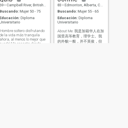
69
•
Campbell River, British Columbia, Canadá
83
•
Edmonton, Alberta, Canadá
Buscando:
Mujer 50 - 75
Buscando:
Mujer 55 - 65
Educación:
Diploma
Educación:
Diploma
Universitario
Universitario
¡Hombre soltero disfrutando
About Me: 我是加籍华人在加
de la vida más tranquila
国受高等教育，理学士。我
ahora, al menos lo mejor que
的外貌一般，并不英俊，但
puedo! Me encanta donde
有优秀的品德和其他方面超
vivo; despertar todos los
越别人。我已退休，有退休
días es una bendición. Busco
a alguien con quien pasar el
金，生活简单平静悠闲，甚
rato y compartir la vida,
少交际应酬，对食物衣着不
alguien con poco estrés y
挑剔；诚实可靠，性格温
fácil como yo. ¡Oh, y alguien
和，无暴力，有爱心，有修
más cercano a mi edad por
养。健康挺好, 我好动又好
favor, no voy a responder si
siento que eres demasiado
静， 喜欢学习最新医学(西
joven!
医) 新知识，防止疾病学，药
理学和营养学等。增广知识
巩固学问是人生享受之一，
不是为文凭，并无压力。
Continuing Education 是我的
人生哲理。我爱好经常打羽
SIGUIENTE
Matt
毛球，一周三次, 每次两三小
时。我不喜欢看电视, 不
24
•
Antigonish, Nova Scotia, Canadá