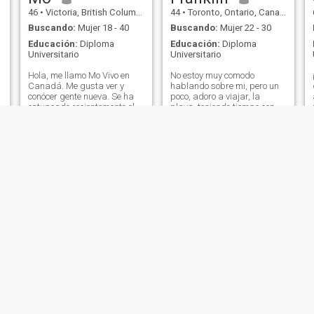
46
•
Victoria, British Columbia, Canadá
44
•
Toronto, Ontario, Canadá
Buscando:
Mujer 18 - 40
Buscando:
Mujer 22 - 30
Educación:
Diploma
Educación:
Diploma
Universitario
Universitario
Hola, me llamo Mo Vivo en
No estoy muy comodo
Canadá. Me gusta ver y
hablando sobre mi, pero un
conócer gente nueva. Se ha
poco, adoro a viajar, la
e
estupeado recientemente el
playa, teniendo tiempo con
soltero de una relación a
amigos y familia. Encanto y
largo plazo. Boy tratando de
distrutar sonrier rier, el
conocer gente nueva y ver
simples de vida y a veces el
qué hay para mí. Además,
mejor jaja!, y buscando para
no hay ningún estoy
alguien tener ese potencial a
buscando el tiempo, estoy
crear algo especial con.
buscando una relación real
con el que se está buscando
lo mismo trabajo y vivo en
Canadá, así que espero que
sea flexible con la idea de
mudarte si las cosas
funcionan entre nodros. Voy a
visitar Colombia por Cupa
América, así que espero
conocer gente buena
entradas est allí.
Miguel angel Estrada
Steve
44
•
Toronto, Ontario, Canadá
69
•
Sturgeon Falls, Ontario, Canadá