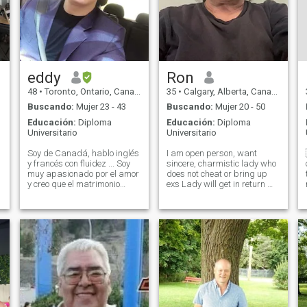
eddy
Ron
48
•
Toronto, Ontario, Canadá
35
•
Calgary, Alberta, Canadá
Buscando:
Mujer 23 - 43
Buscando:
Mujer 20 - 50
Educación:
Diploma
Educación:
Diploma
Universitario
Universitario
Soy de Canadá, hablo inglés
I am open person, want

y francés con fluidez ... Soy
sincere, charmistic lady who
muy apasionado por el amor
does not cheat or bring up
y creo que el matrimonio
exs Lady will get in return my
n
debería ser para siempre ...
respect and dignity with
a
No creo fácilmente, me toma
benefits galore. I like
tiempo construir confianza
Camping and fishing with
en anu niña ... Cuando amor
open fires so I can make
que amo profundamente Soy
delicious meals, not a
un hombre exitoso y dueño de
barbecue. At night
mi negocio. Invertí en casas
que yo renuevo, vendo o
alquilo. Estoy listo para el
matrimonio con una chica
que toma en serio la relación