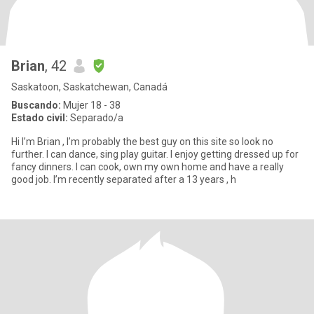
Brian
, 42
Saskatoon, Saskatchewan, Canadá
Buscando:
Mujer 18 - 38
Estado civil:
Separado/a
Hi I’m Brian , I’m probably the best guy on this site so look no
further. I can dance, sing play guitar. I enjoy getting dressed up for
fancy dinners. I can cook, own my own home and have a really
good job. I’m recently separated after a 13 years , h