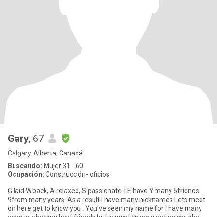
Gary
, 67
Calgary, Alberta, Canadá
Buscando:
Mujer 31 - 60
Ocupación:
Construcción- oficios
G.laid W.back, A.relaxed, S.passionate. I E.have Y.many 5friends
9from many years. As a result I have many nicknames Lets meet
on here get to know you . You've seen my name for I have many