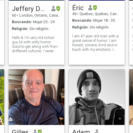
Éric
Jeffery Doxtator 🇨🇦😊✊🏼
49
•
Quebec, Quebec, Canadá
60
•
London, Ontario, Canadá
Buscando:
Mujer 18 - 35
Buscando:
Mujer 25 - 29
Religión:
Sin religión
Religión:
Sin religión
I am 47 year old man with a
Hello & i'm very old school
great sense of humor. I am
guy lol with witty humor .
honest, sincere, kind and in
Good to get along with from
touch with my emotions. I
drifferent cultures. I never
o
have a master degree in
been married an have no
psychology and a formation
children , Looking for long
in hypnosis. I also work for
term relationship . My daddy
an events production
skill's are going to wast ! ,
company part time. I had
very serous about having
also work as a
Gilles
Adam