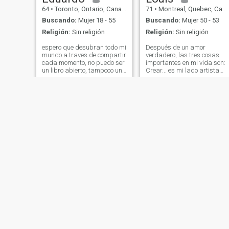
le guste eso. Alguien que
64
•
Toronto, Ontario, Canadá
71
•
Montreal, Quebec, Canadá
quiere estar en forma y tener
una vida saludable. Si
Buscando:
Mujer 18 - 55
Buscando:
Mujer 50 - 53
todavía estás interesado en
Religión:
Sin religión
Religión:
Sin religión
mí, no dudes en contactar
conmigo. ¡Gracias por leer! y
espero que desubran todo mi
Después de un amor
buena suerte!
mundo a traves de compartir
verdadero, las tres cosas
cada momento, no puedo ser
importantes en mi vida son:
un libro abierto, tampoco un
Crear... es mi lado artista
misterio, pero si autentico y
aprender... soy curioso y
respeto con las personas es
estoy sediento de aprender
decir ser sincero; trato todos
M'amUSER... soy
los dias de aportar algo
epicumento, me gusta
nuevo atraves de lo que me
disfrutar de las buenas
gusta, la historia, los libros,
cosas que la vida nos ofrece.
la musica, actividades
Todo esto en la serenidad y
fisicas, la fotografia, la
la paz
pesca; vivo en canada'
actualmente
jan
bene
60
•
Lethbridge, Alberta, Canadá
63
•
Toronto, Ontario, Canadá