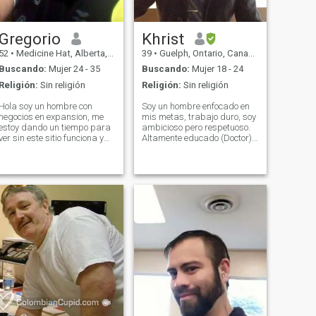
Continuing Education 是我的
人生哲理。我爱好经常打羽
毛球，一周三次, 每次两三小
Gregorio
Khrist
时。我不喜欢看电视, 不
52
•
Medicine Hat, Alberta, Canadá
39
•
Guelph, Ontario, Canadá
Buscando:
Mujer 24 - 35
Buscando:
Mujer 18 - 24
Religión:
Sin religión
Religión:
Sin religión
Hola soy un hombre con
Soy un hombre enfocado en
negocios en expansion, me
mis metas, trabajo duro, soy
estoy dando un tiempo para
ambicioso pero respetuoso.
ver sin este sitio funciona y
Altamente educado (Doctor).
encuentro a mi mujer. Listo
Tengo doble nacionalidad.
para formar familia. Me
Me gusta proveer y
gusta todo hacerca de la
encargarme de todas las
tecnologia nuevas fuentes de
necesidades de mi pareja y
energia, todo lo relacionado a
darle lo que desee, ya sea
3-D pr
estudiar carrera