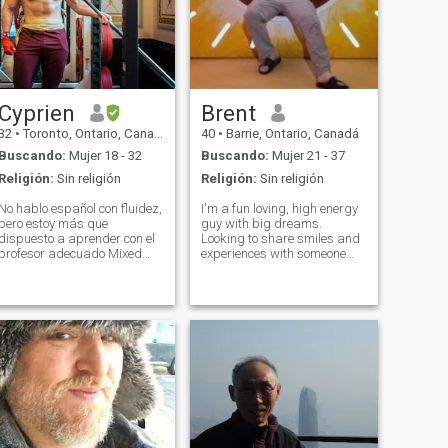
Cyprien
Brent
32
•
Toronto, Ontario, Canadá
40
•
Barrie, Ontario, Canadá
Buscando:
Mujer 18 - 32
Buscando:
Mujer 21 - 37
Religión:
Sin religión
Religión:
Sin religión
No hablo español con fluidez,
I'm a fun loving, high energy
pero estoy más que
guy with big dreams.
dispuesto a aprender con el
Looking to share smiles and
profesor adecuado Mixed
experiences with someone
ethnicity Polyglot (English,
amazing My goal is to
French, Canto, German)
complete my sailboat and
Master's in Biomedical
take a year off to sail the
Engineering B - 340 lbs, S -
world destinations I dream to
450 lbs, D - 500 lbs Single
relax and breathe in. I'm
and no ki
hard working,