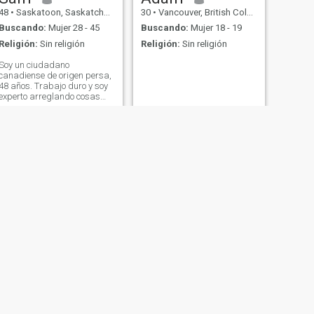
48
•
Saskatoon, Saskatchewan, Canadá
30
•
Vancouver, British Columbia, Canadá
Buscando:
Mujer 28 - 45
Buscando:
Mujer 18 - 19
Religión:
Sin religión
Religión:
Sin religión
Soy un ciudadano
canadiense de origen persa,
48 años. Trabajo duro y soy
experto arreglando cosas
(handyman). Soy un hombre
lógico y muy tranquilo;
prefiero la paz de mi casa o
estar en la naturaleza que
una fiesta ruidosa. No me
gustan las discoteca
SIGUIENTE
DV
65
•
Edmonton, Alberta, Canadá