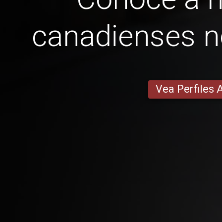
canadienses no
Vea Perfiles 