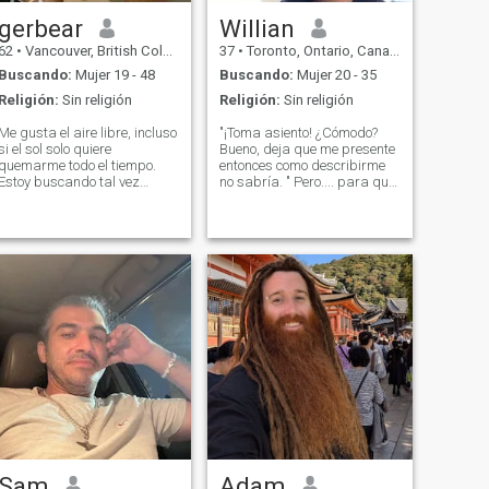
gerbear
Willian
62
•
Vancouver, British Columbia, Canadá
37
•
Toronto, Ontario, Canadá
Buscando:
Mujer 19 - 48
Buscando:
Mujer 20 - 35
Religión:
Sin religión
Religión:
Sin religión
Me gusta el aire libre, incluso
"¡Toma asiento! ¿Cómodo?
si el sol solo quiere
Bueno, deja que me presente
quemarme todo el tiempo.
entonces como describirme
Estoy buscando tal vez
no sabría. " Pero.... para que
iniciar un negocio para poder
me conozcas un poco de lo
disfrutar aún más del
que pienso dejare lo
trabajo.\Ni estoy en hacer
siguiente: No te quiero sino
manualidades y venderlas
porque te quiero y de
como lo he hecho durante
quererte a no quererte llego y
más de 30 años. Cocinar,
de
hornear y masajear son
cosas que también me
gustan. Escuchar música es
un gran problema para mí.
Lo siento, ya que no soy
miembro, no puedo
responder a sus cartas.\NSi
puede colarse una dirección
de correo electrónico,
entonces podemos hablar.
Sam
Adam