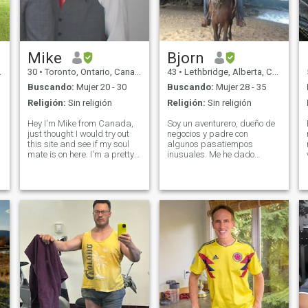
Mike
Bjorn
30
•
Toronto, Ontario, Canadá
43
•
Lethbridge, Alberta, Canadá
Buscando:
Mujer 20 - 30
Buscando:
Mujer 28 - 35
Religión:
Sin religión
Religión:
Sin religión
Hey I'm Mike from Canada,
Soy un aventurero, dueño de
just thought I would try out
negocios y padre con
this site and see if my soul
algunos pasatiempos
mate is on here. I'm a pretty
inusuales. Me he dado
smart person, and enjoy my
cuenta de que no estoy
life at home. Would love to
contento con vivir una vida
find the right person to share
normal. Quiero hacer un
it with, if I can find them :) I've
gran impacto en mi entorno,
been told
por eso estoy en una misión
para resolver la gran crisis
de la vivienda en Islandia de
n
la única manera en que se
puede resolver... a través de
la innovación y el
emprendimiento. La gente
está sufriendo y tengo poca
fe en que el gobierno pueda
resolver estos problemas, ya