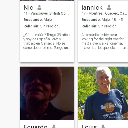
Nic
iannick
41
•
Vancouver, British Columbia, Canadá
47
•
Montreal, Quebec, Canadá
Buscando:
Mujer
Buscando:
Mujer 18 - 45
Religión:
Sin religión
Religión:
Sin religión
¿Cómo estás? Tengo 39 años
A romantic teddy bear
y soy de España. Vivo y
looking for the right one for
trabajo en Canadá. No sé
me :) i love walks, cinema,
cómo describirme. Tengo un
travel, burlesque, etc. Im far
carácter fuerte y un alma
from being perfect, but I try t
honesta. Soy un tipo
work on myself :) im a
tranquilo, feliz, bien educado,
romantic gentleman, caring,
comprensivo, leal, tranquilo
also with a dominant side in
la mayor parte del tiempo, un
sex when in a relationship
tipo sencillo y divertido. Me
encanta viajar, me encantan
los viajes por carretera, salir
y explorar la naturaleza.
Cuando estoy en casa, me
encanta cocinar, escuchar
música y ver películas.
También me encanta cenar
con amigos. D: Hago
deportes al aire libre y estilo
de vida saludable y no fumo,
así que me gustaría
encontrar a alguien a quien
Eduardo
Louis