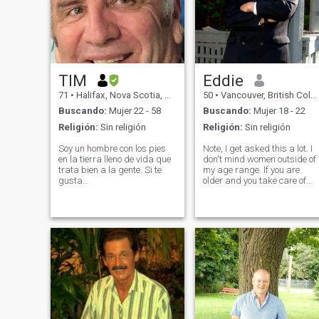
TIM
Eddie
71
•
Halifax, Nova Scotia, Canadá
50
•
Vancouver, British Columbia, Canadá
Buscando:
Mujer 22 - 58
Buscando:
Mujer 18 - 22
Religión:
Sin religión
Religión:
Sin religión
Soy un hombre con los pies
Note, I get asked this a lot. I
en la tierra lleno de vida que
don't mind women outside of
trata bien a la gente. Si te
my age range. If you are
gusta
older and you take care of
viajar/conciertos/deportes en
yourself and are devoted an
vivo y ser tratado muy bien
open minded and not rude, I
podríamos ser una pareja
don't mind if you are older. I
hecha en el cielo! He tenido la
am strict with what I look for,
suerte de viajar por el mundo
but in reality
un poco. y estoy deseando
ver más de eso con alguien
especial. ¿Esa persona eres
tú?