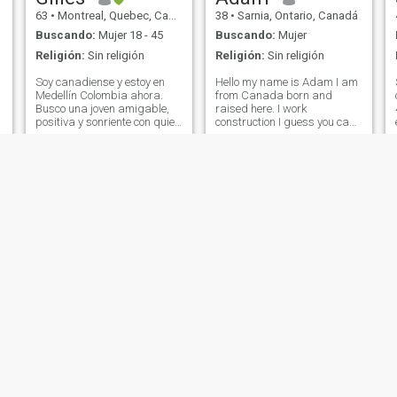
63
•
Montreal, Quebec, Canadá
38
•
Sarnia, Ontario, Canadá
Buscando:
Mujer 18 - 45
Buscando:
Mujer
Religión:
Sin religión
Religión:
Sin religión
Soy canadiense y estoy en
Hello my name is Adam I am
Medellín Colombia ahora.
from Canada born and
Busco una joven amigable,
raised here. I work
positiva y sonriente con quien
construction I guess you can
pueda mantener una buena
say. I am a single dad. Never
amistad y tal vez construir
been married I do have 2
una relación seria a largo
kids. One of them which does
plazo. Me gustaría encontrar
live with me full time. I do
a la chica de mi vida para
enjoy video games, movies,
que po
concerts etc
Chris
Wassim
33
•
Vancouver, British Columbia, Canadá
53
•
Montreal, Quebec, Canadá