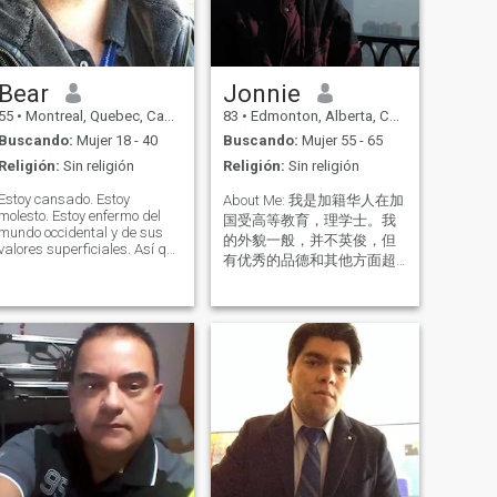
Bear
Jonnie
55
•
Montreal, Quebec, Canadá
83
•
Edmonton, Alberta, Canadá
Buscando:
Mujer 18 - 40
Buscando:
Mujer 55 - 65
Religión:
Sin religión
Religión:
Sin religión
Estoy cansado. Estoy
About Me: 我是加籍华人在加
molesto. Estoy enfermo del
国受高等教育，理学士。我
mundo occidental y de sus
的外貌一般，并不英俊，但
valores superficiales. Así que
有优秀的品德和其他方面超
aquí estoy. Soy un hombre en
越别人。我已退休，有退休
una búsqueda, y esa
búsqueda es encontrar a mi
金，生活简单平静悠闲，甚
pareja. Ella debe ser
少交际应酬，对食物衣着不
inteligente, consciente, tener
挑剔；诚实可靠，性格温
sentido del humor, y estar
和，无暴力，有爱心，有修
sexualmente viva. No estoy
养。健康挺好, 我好动又好
buscando enseñar a una
mujer cómo ser mujer. No
静， 喜欢学习最新医学(西
quiero nada más que
医) 新知识，防止疾病学，药
encontrar a mi compañero y
理学和营养学等。增广知识
construir mi casa con ella.
巩固学问是人生享受之一，
¿es usted ella? ¿tiene lo que
不是为文凭，并无压力。
se necesita? Hablemos.