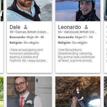
Dale
Leonardo
49
•
Duncan, British Columbia, Canadá
36
•
Vancouver, British Columbia, Canadá
Buscando:
Mujer 40 - 80
Buscando:
Mujer 21 - 39
Religión:
Sin religión
Religión:
Sin religión
I have an easygoing and
I love the outdoors,
humorous personality,
Snowboarding, camping,
leading a stable and
Big animal lover,Adventurer
rhythmic life. I enjoy outdoor
at heart, big-time animal
d
walks, relaxed travel,
lover and a firm believer that
reading, and exploring new
laughter is the best
cuisines. My career is
icebreaker. When I’m not
relatively settled, and I now
exploring hidden trails or
wish to invest more time in
discovering new restaurants,
meaningful relationsh
you’ll find me ha