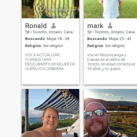
Ronald
mark
58
•
Toronto, Ontario, Canadá
56
•
Toronto, Ontario, Canadá
Buscando:
Mujer 18 - 38
Buscando:
Mujer 25 - 43
Religión:
Sin religión
Religión:
Sin religión
VOY A ACTUALIZAR
Vivo en Mississauga y
CUANDO HAYA
trabajo en el centro de
DESCUBIERTO MI MUJER DE
Toronto. Mi edad correcta es
SUEÑO COLOMBIANA...
59 años y no quiero
ESPERO QUE SEAS TÚ.
cambiarla en mi perfil y
Bienvenido a mi perfil. Soy
enviar documentación,
nuevo en Columbian Cupid.
aunque mis fotos son
He sido chef ejecutivo de Red
recientes. Tengo un gran
Seal, así como chef pastelero
trabajo y una vida feliz. Me
durante muchos años. He
gusta viajar, salir a cenar,
dedicado muchos años a mi
coches deportivos, pesca,
carrera. Sin embargo, he
paseos en bote, camping co
llegado al punto en el que me
amigos y excursiones de un
gustaría traer felicidad y
día. Me gusta tratar a una
alegría a la vida de una
dama especial, y soy muy
mujer latina especial. Soy
devota y orientada a la
canadiense de tercera
familia.
generación con una Ancestry