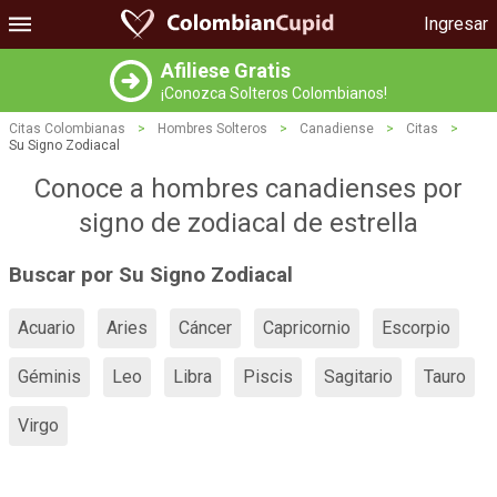
Ingresar
Afiliese Gratis
¡Conozca Solteros Colombianos!
Citas Colombianas
>
Hombres Solteros
>
Canadiense
>
Citas
>
Su Signo Zodiacal
Conoce a hombres canadienses por
signo de zodiacal de estrella
Buscar por Su Signo Zodiacal
Acuario
Aries
Cáncer
Capricornio
Escorpio
Géminis
Leo
Libra
Piscis
Sagitario
Tauro
Virgo