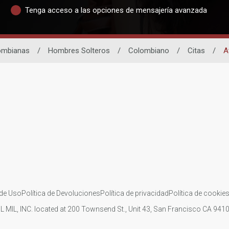
Tenga acceso a las opciones de mensajería avanzada
ombianas
/
Hombres Solteros
/
Colombiano
/
Citas
/
A
de Uso
Política de Devoluciones
Política de privacidad
Política de cookie
IL MIL, INC. located at 200 Townsend St., Unit 43, San Francisco CA 94