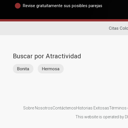
Revise gratuitamente sus posibles parejas
Citas Col
Buscar por Atractividad
Bonita
Hermosa
Sobre Nosotros
Contáctenos
Historias Exitosas
Términos 
This website is operated by D