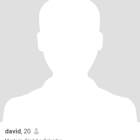
david
, 20