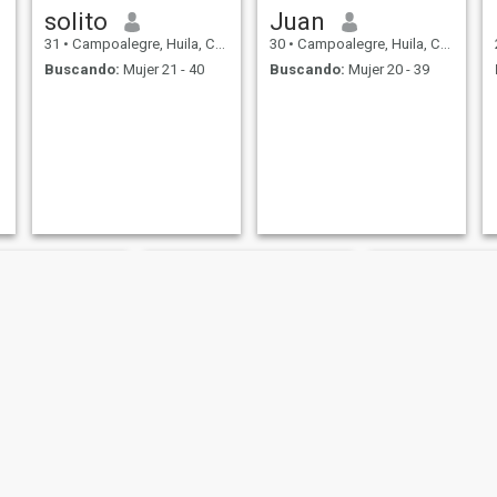
solito
Juan
31
•
Campoalegre, Huila, Colombia
30
•
Campoalegre, Huila, Colombia
Buscando:
Mujer 21 - 40
Buscando:
Mujer 20 - 39
 verjan
Stiven
Manolo