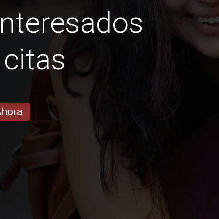
interesados
r citas
Ahora