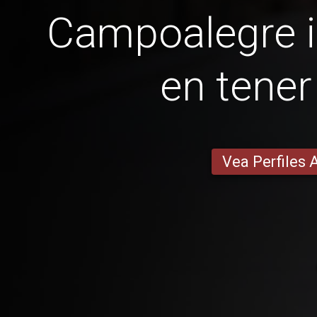
Campoalegre 
​​en tene
Vea Perfiles 