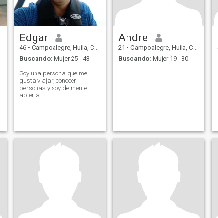
Edgar
Andre
46
•
Campoalegre, Huila, Colombia
21
•
Campoalegre, Huila, Colombia
Buscando:
Mujer 25 - 43
Buscando:
Mujer 19 - 30
Soy una persona que me
gusta viajar, conocer
personas y soy de mente
abierta