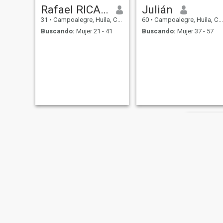
Rafael RICARDO
Julián
31
•
Campoalegre, Huila, Colombia
60
•
Campoalegre, Huila, Colombia
Buscando:
Mujer 21 - 41
Buscando:
Mujer 37 - 57
Fredy