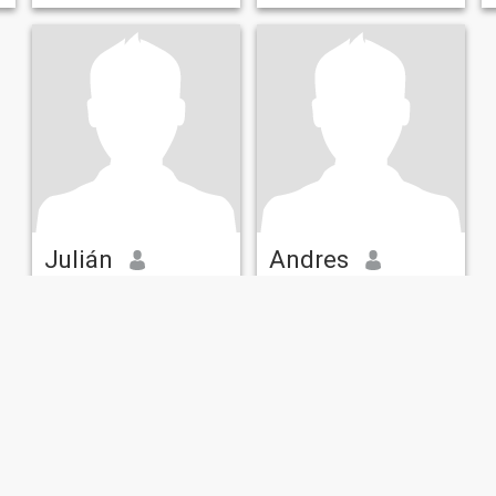
Julián
Andres
22
•
Gigante, Huila, Colombia
29
•
Gigante, Huila, Colombia
Buscando:
Mujer 18 - 35
Buscando:
Mujer 19 - 38