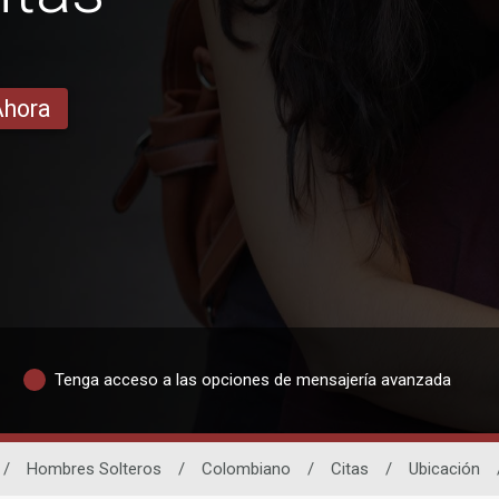
Ahora
Tenga acceso a las opciones de mensajería avanzada
/
Hombres Solteros
/
Colombiano
/
Citas
/
Ubicación