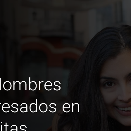
Hombres
esados ​​en
itas