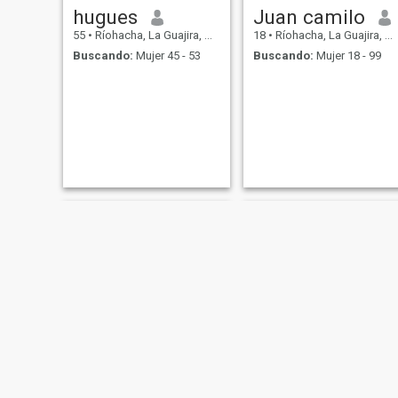
hugues
Juan camilo
55
•
Ríohacha, La Guajira, Colombia
18
•
Ríohacha, La Guajira, Colombia
Buscando:
Mujer 45 - 53
Buscando:
Mujer 18 - 99
Alex
Oscar