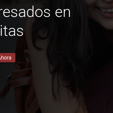
esados ​​en
itas
Ahora