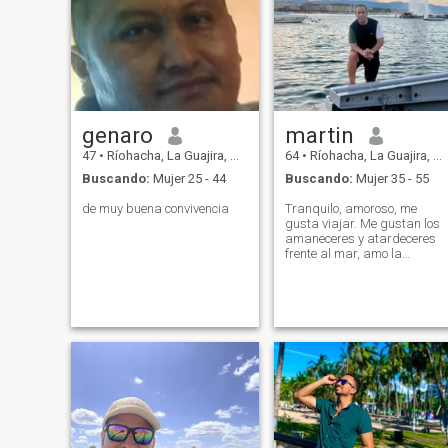
genaro
martin
47
•
Ríohacha, La Guajira, Colombia
64
•
Ríohacha, La Guajira, Colombia
Buscando:
Mujer 25 - 44
Buscando:
Mujer 35 - 55
de muy buena convivencia
Tranquilo, amoroso, me
gusta viajar. Me gustan los
amaneceres y atardeceres
frente al mar, amo la
naturaleza y a Dioa sobre
todas las cosas