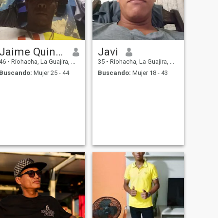
Jaime Quinto
Javi
46
•
Ríohacha, La Guajira, Colombia
35
•
Ríohacha, La Guajira, Colombia
Buscando:
Mujer 25 - 44
Buscando:
Mujer 18 - 43