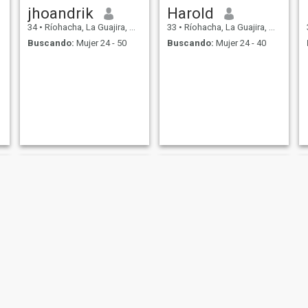
jhoandrik
Harold
34
•
Ríohacha, La Guajira, Colombia
33
•
Ríohacha, La Guajira, Colombia
Buscando:
Mujer 24 - 50
Buscando:
Mujer 24 - 40
Rider
jose