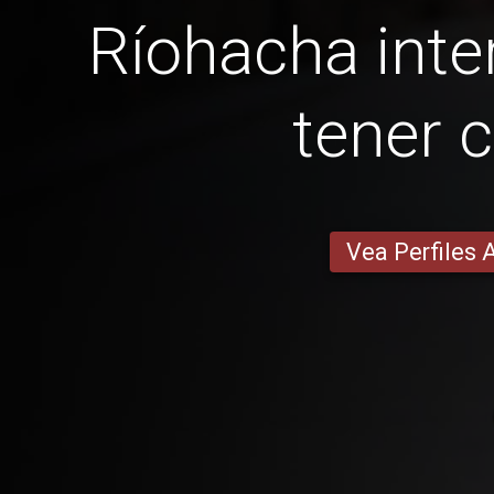
Ríohacha inter
tener c
Vea Perfiles 