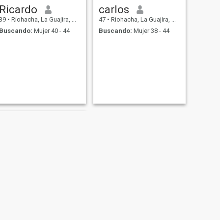
Ricardo
carlos
39
•
Ríohacha, La Guajira, Colombia
47
•
Ríohacha, La Guajira, Colombia
Buscando:
Mujer 40 - 44
Buscando:
Mujer 38 - 44
SIGUIENTE
David lopey