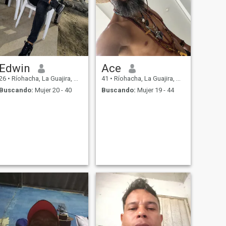
Edwin
Ace
26
•
Ríohacha, La Guajira, Colombia
41
•
Ríohacha, La Guajira, Colombia
Buscando:
Mujer 20 - 40
Buscando:
Mujer 19 - 44