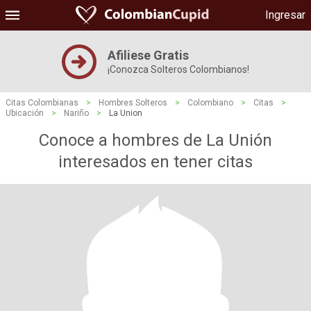
Ingresar
Afiliese Gratis
¡Conozca Solteros Colombianos!
Citas Colombianas
>
Hombres Solteros
>
Colombiano
>
Citas
>
Ubicación
>
Nariño
>
La Union
Conoce a hombres de La Unión
interesados ​​en tener citas