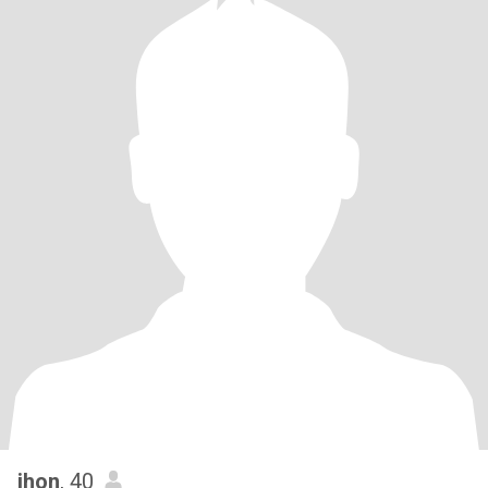
jhon
, 40