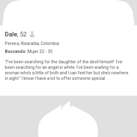
Dale
, 52
Pereira, Risaralda, Colombia
Buscando:
Mujer 22 - 35
“I’ve been searching for the daughter of the devil himself. I’ve
been searching for an angel in white. I’ve been waiting for a
woman who’s a little of both and I can feel her but she’s nowhere
in sight.” I know I have a lot to offer someone special