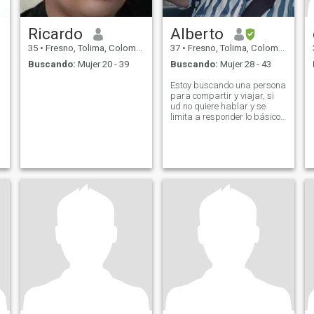
Ricardo
Alberto
35
•
Fresno, Tolima, Colombia
37
•
Fresno, Tolima, Colombia
Buscando:
Mujer 20 - 39
Buscando:
Mujer 28 - 43
Estoy buscando una persona
para compartir y viajar, si
ud no quiere hablar y se
limita a responder lo básico
y no se interesa en preguntar
entonces esta en el lugar
equivocado, me gusta las
personas que le interesen
conversar y saber más