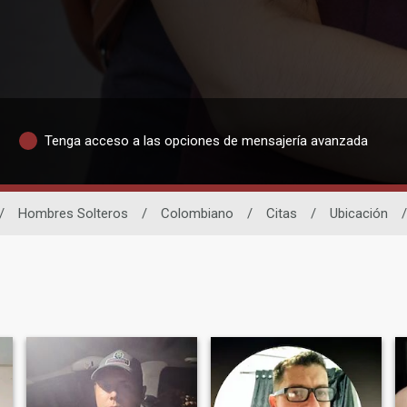
Tenga acceso a las opciones de mensajería avanzada
/
Hombres Solteros
/
Colombiano
/
Citas
/
Ubicación
/