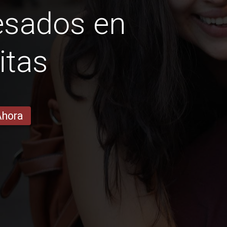
sados ​​en
itas
Ahora