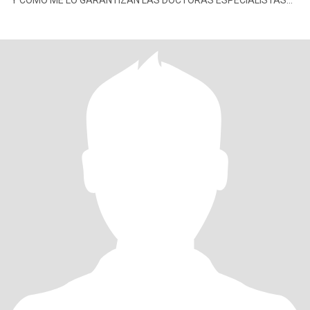
Y COMO ME LO GARANTIZAN LAS DOCTORAS ESPECIALISTAS
EN LA MATERIA,PERO,ES UN PROCESO LENTO,COMPLIC