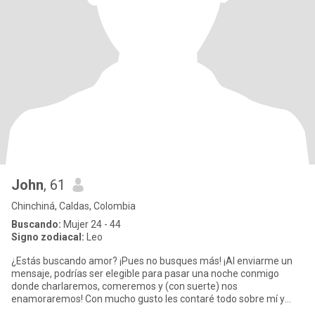
John
, 61
Chinchiná, Caldas, Colombia
Buscando:
Mujer 24 - 44
Signo zodiacal:
Leo
¿Estás buscando amor? ¡Pues no busques más! ¡Al enviarme un
mensaje, podrías ser elegible para pasar una noche conmigo
donde charlaremos, comeremos y (con suerte) nos
enamoraremos! Con mucho gusto les contaré todo sobre mí y
cómo sobreviví 57 días e