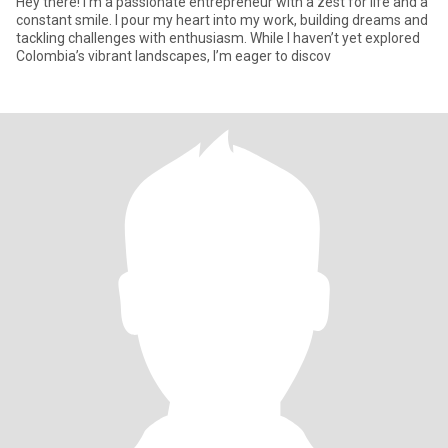
Hey there! I’m a passionate entrepreneur with a zest for life and a
constant smile. I pour my heart into my work, building dreams and
tackling challenges with enthusiasm. While I haven’t yet explored
Colombia’s vibrant landscapes, I’m eager to discov