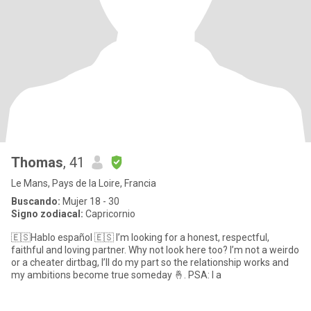
Thomas
, 41
Le Mans, Pays de la Loire, Francia
Buscando:
Mujer 18 - 30
Signo zodiacal:
Capricornio
🇪🇸Hablo español 🇪🇸 I’m looking for a honest, respectful,
faithful and loving partner. Why not look here too? I’m not a weirdo
or a cheater dirtbag, I’ll do my part so the relationship works and
my ambitions become true someday 🤞. PSA: I a