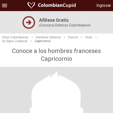
Ingresar
Afiliese Gratis
¡Conozca Solteros Colombianos!
Citas Colombianas
>
Hombres Solteros
>
Francé
>
Citas
>
Su Signo Zodiacal
>
Capricornio
Conoce a los hombres franceses
Capricornio