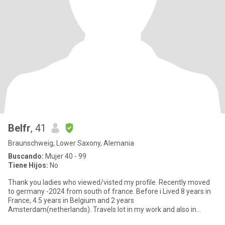
Belfr
, 41
Braunschweig, Lower Saxony, Alemania
Buscando:
Mujer 40 - 99
Tiene Hijos:
No
Thank you ladies who viewed/visted my profile. Recently moved
to germany -2024 from south of france. Before i Lived 8 years in
France, 4.5 years in Belgium and 2 years
Amsterdam(netherlands). Travels lot in my work and also in
vacation. Love cooking,