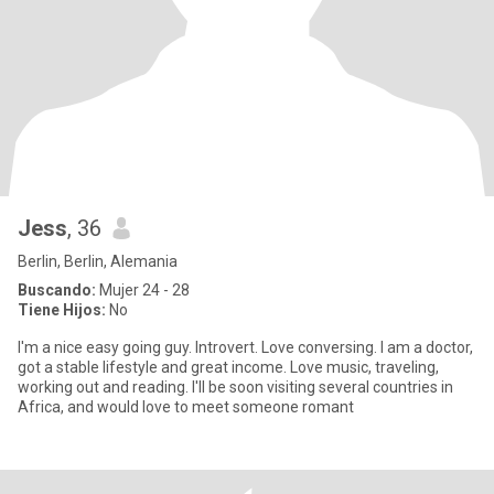
Jess
, 36
Berlin, Berlin, Alemania
Buscando:
Mujer 24 - 28
Tiene Hijos:
No
I'm a nice easy going guy. Introvert. Love conversing. I am a doctor,
got a stable lifestyle and great income. Love music, traveling,
working out and reading. I'll be soon visiting several countries in
Africa, and would love to meet someone romant