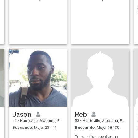
Jason
Reb
41
•
Huntsville, Alabama, Estados Unidos
53
•
Huntsville, Alabama, Estados Unidos
Buscando:
Mujer 23 - 41
Buscando:
Mujer 18 - 30
True southern gentleman