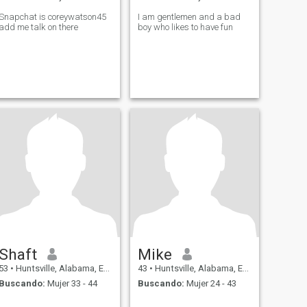
Snapchat is coreywatson45
I am gentlemen and a bad
add me talk on there
boy who likes to have fun
Shaft
Mike
53
•
Huntsville, Alabama, Estados Unidos
43
•
Huntsville, Alabama, Estados Unidos
Buscando:
Mujer 33 - 44
Buscando:
Mujer 24 - 43