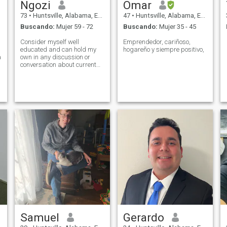
Ngozi
Omar
73
•
Huntsville, Alabama, Estados Unidos
47
•
Huntsville, Alabama, Estados Unidos
Buscando:
Mujer 59 - 72
Buscando:
Mujer 35 - 45
Consider myself well
Emprendedor, cariñoso,
educated and can hold my
hogareño y siempre positivo,
a
own in any discussion or
conversation about current
and historical topics. Loving,
caring, and generous person
that loves nature and cares
about people and their well
being. Being there for family
and fr
Samuel
Gerardo