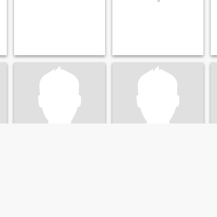
Jonnathon
Nick
24
•
Huntsville, Alabama, Estados Unidos
41
•
Huntsville, Alabama, Estados Unidos
Buscando:
Mujer 19 - 37
Buscando:
Mujer 22 - 48