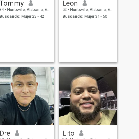
Tommy
Leon
34
•
Huntsville, Alabama, Estados Unidos
52
•
Huntsville, Alabama, Estados Unidos
Buscando:
Mujer 23 - 42
Buscando:
Mujer 31 - 50
Dre
Lito