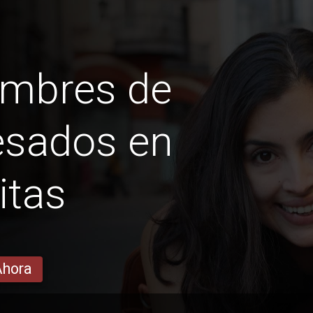
ombres de
sados ​​en
itas
Ahora