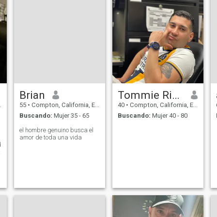
Brian
Tommie Richard
55
•
Compton, California, Estados Unidos
40
•
Compton, California, Estados Unidos
Buscando:
Mujer 35 - 65
Buscando:
Mujer 40 - 80
el hombre genuino busca el
amor de toda una vida
d