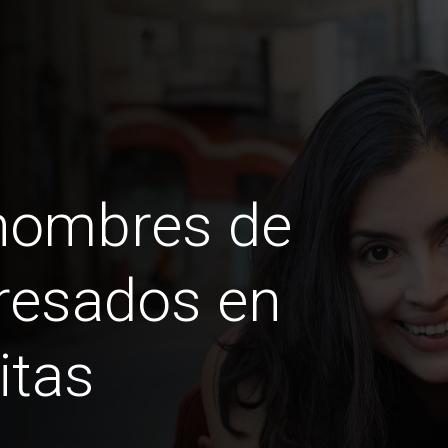
 hombres de
esados ​​en
itas