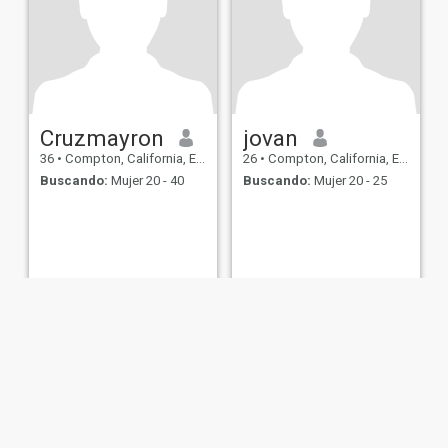
Cruzmayron
jovan
36
•
Compton, California, Estados Unidos
26
•
Compton, California, Estados Unidos
Buscando:
Mujer 20 - 40
Buscando:
Mujer 20 - 25
de Uso
Política de Devoluciones
Política de privacidad
Política de cookie