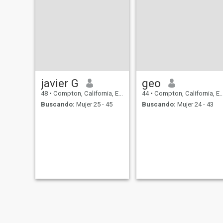
ajedrez y la mayoría de todo
amor mi niña y asegúrese de
que está satisfecha.Me
encanta tocar mi mujer en
todos los sentidos porque no
hay nada más agradable
que ver a su feliz una vez
que estamos en la cama en
brazos de los demás!!!
javier G
geo
48
•
Compton, California, Estados Unidos
44
•
Compton, California, Estados Unidos
Buscando:
Mujer 25 - 45
Buscando:
Mujer 24 - 43