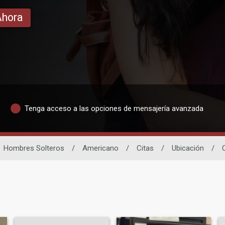
Ahora
Tenga acceso a las opciones de mensajería avanzada
Hombres Solteros
/
Americano
/
Citas
/
Ubicación
/
C