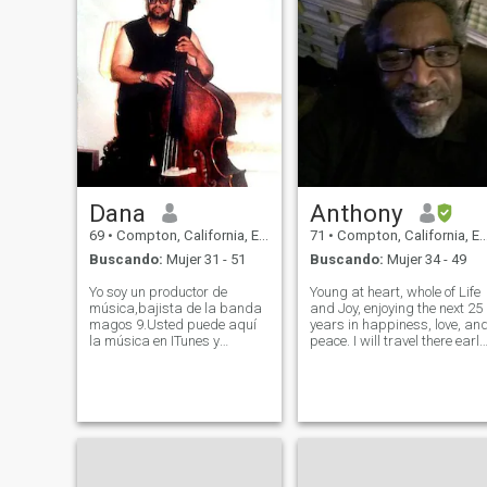
Dana
Anthony
69
•
Compton, California, Estados Unidos
71
•
Compton, California, Estados Unidos
Buscando:
Mujer 31 - 51
Buscando:
Mujer 34 - 49
Yo soy un productor de
Young at heart, whole of Life
música,bajista de la banda
and Joy, enjoying the next 25
magos 9.Usted puede aquí
years in happiness, love, an
la música en ITunes y
peace. I will travel there early
Youtube.Yo soy fiel,cariñosa y
next year 2024 for 4 weeks. I
dulce para mi señora.soy un
have been divorced since
hombre siempre,Me gusta
2006 and want to marry the
complacer a mi diosa de
woman that is right for me,
todos modos, puedo.Yo no
which both must a
soy un egoísta o
desconsiderado con ella.Me
gusta viajar, leer, deportes,