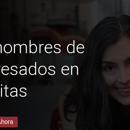
 hombres de
esados ​​en
itas
Ahora