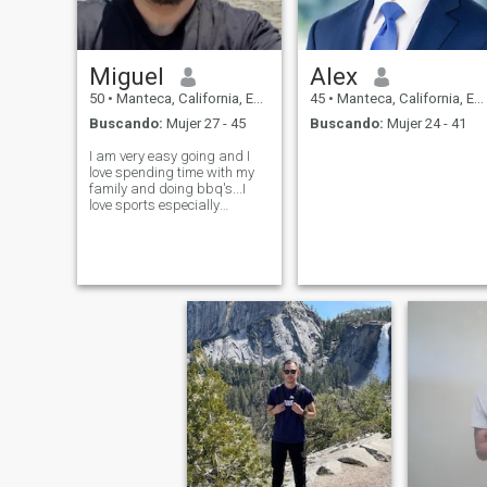
Miguel
Alex
50
•
Manteca, California, Estados Unidos
45
•
Manteca, California, Estados Unidos
Buscando:
Mujer 27 - 45
Buscando:
Mujer 24 - 41
I am very easy going and I
love spending time with my
family and doing bbq's...I
love sports especially
football...I am a diehard
49ers fan...I also love going to
the gym and work out 6-7
days a week