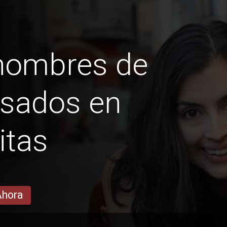
 hombres de
sados ​​en
itas
Ahora