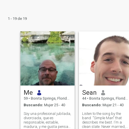
1 - 19 de 19
Me
Sean
59
•
Bonita Springs, Florida, Estados Unidos
44
•
Bonita Springs, Florida, Estados Unidos
Buscando:
Mujer 25 - 40
Buscando:
Mujer 21 - 40
Soy una profesional jubilada,
Listen to the song by the
divorciada, que es
band "Simple Man" that
responsable, estable,
describes me best. I'm a
madura, y me gusta pensar
clean slate. Never married,n