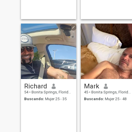
en mí misma como una
children and no baggage. I
buena presa
live comfortably because I
live modestly.I'm loyal, I'm
hardworking and I don't live
for material possessions. Lo
Richard
Mark
54
•
Bonita Springs, Florida, Estados Unidos
45
•
Bonita Springs, Florida, Estados Unidos
Buscando:
Mujer 25 - 35
Buscando:
Mujer 25 - 48