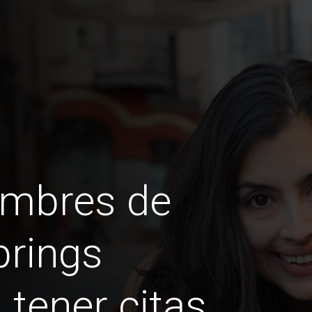
ombres de
prings
n tener citas