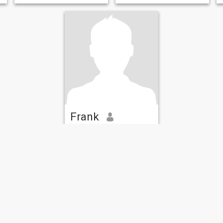
Frank
57
•
Bonita Springs, Florida, Estados Unidos
Buscando:
Mujer 30 - 49