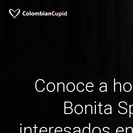
Conoce a h
Bonita S
interesados ​​e