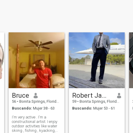
Bruce
Robert James
56
•
Bonita Springs, Florida, Estados Unidos
59
•
Bonita Springs, Florida, Estados Unidos
Buscando:
Mujer 38 - 63
Buscando:
Mujer 53 - 61
I'm very active . I'm a
constructional artist. I enjoy
outdoor activities like water
o
skiing , fishing , kyacking,