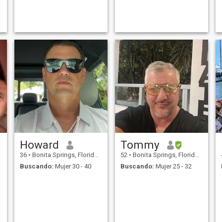
scuba diving and visiting
state parks .
Howard
Tommy
36
•
Bonita Springs, Florida, Estados Unidos
52
•
Bonita Springs, Florida, Estados Unidos
Buscando:
Mujer 30 - 40
Buscando:
Mujer 25 - 32