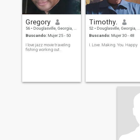
Gregory
Timothy.
56
•
Douglasville, Georgia, Estados Unidos
52
•
Douglasville, Georgia, Estados Unidos
Buscando:
Mujer 25 - 50
Buscando:
Mujer 30 - 48
I love jazz movie traveling
I. Love. Making. You. Happy
fishing working out .