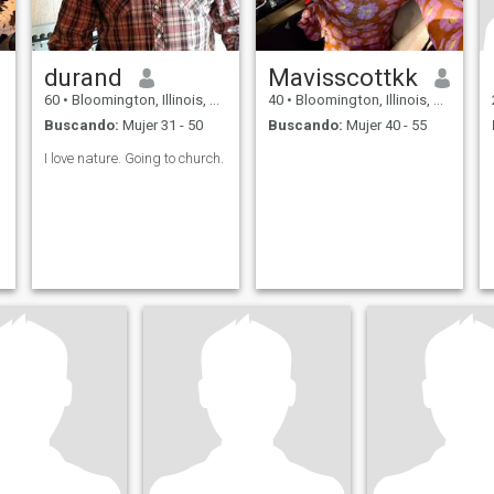
durand
Mavisscottkk
60
•
Bloomington, Illinois, Estados Unidos
40
•
Bloomington, Illinois, Estados Unidos
Buscando:
Mujer 31 - 50
Buscando:
Mujer 40 - 55
I love nature. Going to church.