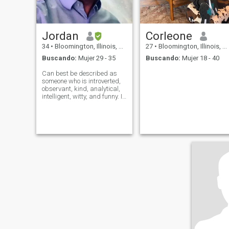
Jordan
Corleone
34
•
Bloomington, Illinois, Estados Unidos
27
•
Bloomington, Illinois, Estados Unidos
Buscando:
Mujer 29 - 35
Buscando:
Mujer 18 - 40
Can best be described as
someone who is introverted,
observant, kind, analytical,
intelligent, witty, and funny. In
addition to these
characteristics I enjoy
watching and/or attending
various sporting events, such
as football, basketball,
baseball, e