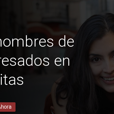
 hombres de
resados ​​en
itas
Ahora