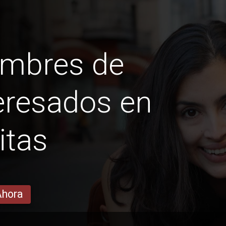
ombres de
esados ​​en
itas
Ahora