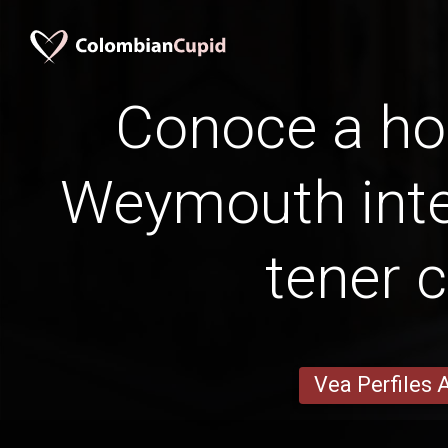
Conoce a h
Weymouth inter
tener c
Vea Perfiles 